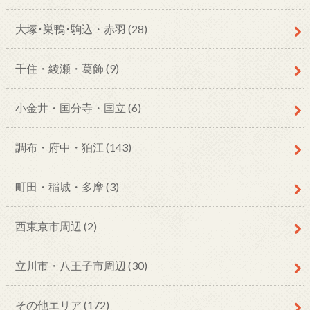
大塚･巣鴨･駒込・赤羽
(28)
千住・綾瀬・葛飾
(9)
小金井・国分寺・国立
(6)
調布・府中・狛江
(143)
町田・稲城・多摩
(3)
西東京市周辺
(2)
立川市・八王子市周辺
(30)
その他エリア
(172)