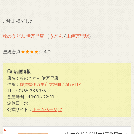
ご馳走様でした
牧のうどん 伊万里店
（
うどん
/
上伊万里駅
）
昼総合点
★★★★
☆
4.0
店舗情報
店名：牧のうどん 伊万里店
住所：
佐賀県伊万里市大坪町乙585-1
TEL：0955-23-9376
営業時間：10:00～22:30
定休日：水
公式サイト：
ホームページ
カレーうどんツリー (フラワーコ