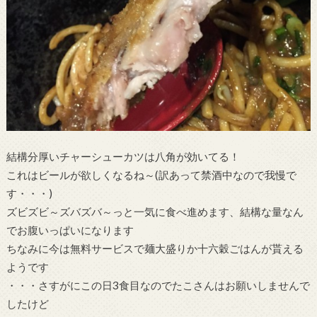
結構分厚いチャーシューカツは八角が効いてる！
これはビールが欲しくなるね～(訳あって禁酒中なので我慢で
す・・・)
ズビズビ～ズバズバ～っと一気に食べ進めます、結構な量なん
でお腹いっぱいになります
ちなみに今は無料サービスで麺大盛りか十六穀ごはんが貰える
ようです
・・・さすがにこの日3食目なのでたこさんはお願いしませんで
したけど