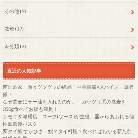
その他
(9)
散歩
(17)
未分類
(2)
直近の人気記事
南国酒家 熱々グツグツの絶品「中華清湯×スパイス」咖喱
飯！
なぜ蕎麦にラー油を入れるのか。 ガッツリ系の蕎麦を
350g食べてお腹も満足！
シモキタ洋麺店 スープ(ソース)が主役。器からあふれる個
性派濃厚パスタ
変タイ鮨 すがひさ 鮨？タイ料理？食べればわかる新たな