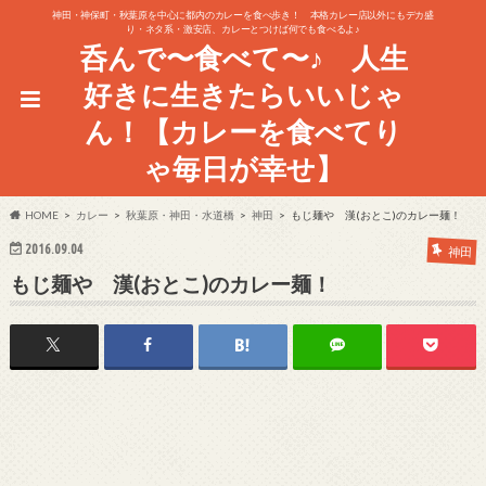
神田・神保町・秋葉原を中心に都内のカレーを食べ歩き！ 本格カレー店以外にもデカ盛
り・ネタ系・激安店、カレーとつけば何でも食べるよ♪
呑んで〜食べて〜♪ 人生
好きに生きたらいいじゃ
ん！【カレーを食べてり
ゃ毎日が幸せ】
HOME
カレー
秋葉原・神田・水道橋
神田
もじ麺や 漢(おとこ)のカレー麺！
2016.09.04
神田
もじ麺や 漢(おとこ)のカレー麺！