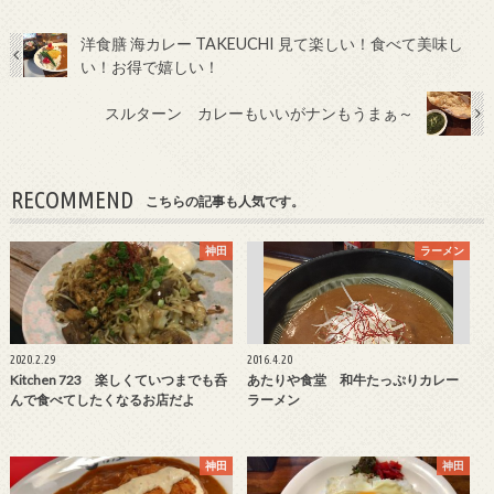
洋食膳 海カレー TAKEUCHI 見て楽しい！食べて美味し
い！お得で嬉しい！
スルターン カレーもいいがナンもうまぁ～
RECOMMEND
こちらの記事も人気です。
神田
ラーメン
2020.2.29
2016.4.20
Kitchen 723 楽しくていつまでも呑
あたりや食堂 和牛たっぷりカレー
んで食べてしたくなるお店だよ
ラーメン
神田
神田