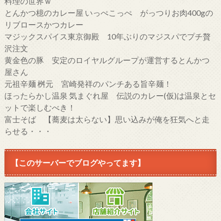
料理の世界ｗ
とんかつ檍のカレー屋 いっぺこっぺ がっつりお肉400gの
リブロースかつカレー
マジックスパイス東京御殿 10年ぶりのマジスパでプチ贅
沢注文
黄金色の豚 安定のロイヤルグループが運営するとんかつ
屋さん
元祖辛麺 桝元 宮崎発祥のパンチある旨辛麺！
ほったらかし温泉 気まぐれ屋 伝説のカレー(仮)は温泉とセ
ットで楽しむべき！
富士そば 【蕎麦は太らない】思い込みが俺を狂気へと走
らせる・・・
【このサーバーでブログやってます】