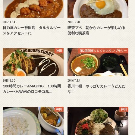
2022.1.14
2018.9.28
日乃屋カレー神田店 タルタルソー
喫茶プペ 朝からカレーが楽しめる
スをアクセントに
便利な喫茶店
神田
第2回関東ＵＤＯＮスタンプラリー
2018.8.30
2016.7.15
100時間カレーAMAZING 100時間
香川一福 やっぱりカレーうどんだ
カレー×HAWAIのロコモコ風…
な！
神田
神田