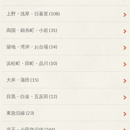
上野・浅草・日暮里
(108)
両国・錦糸町・小岩
(31)
築地・湾岸・お台場
(14)
浜松町・田町・品川
(10)
大井・蒲田
(15)
目黒・白金・五反田
(12)
東急沿線
(23)
京王・小田急沿線
(244)