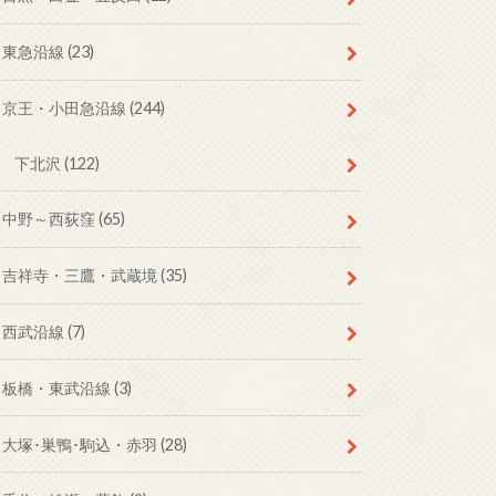
東急沿線
(23)
京王・小田急沿線
(244)
下北沢
(122)
中野～西荻窪
(65)
吉祥寺・三鷹・武蔵境
(35)
西武沿線
(7)
板橋・東武沿線
(3)
大塚･巣鴨･駒込・赤羽
(28)