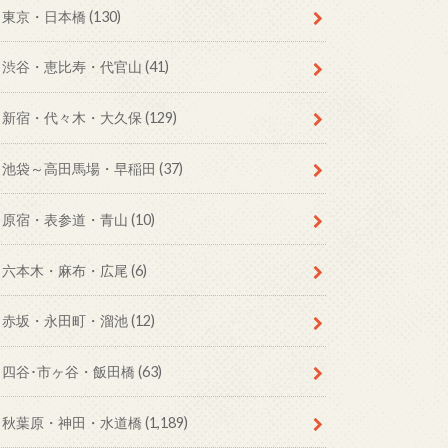
東京・日本橋
(130)
渋谷・恵比寿・代官山
(41)
新宿・代々木・大久保
(129)
池袋～高田馬場・早稲田
(37)
原宿・表参道・青山
(10)
六本木・麻布・広尾
(6)
赤坂・永田町・溜池
(12)
四谷･市ヶ谷・飯田橋
(63)
秋葉原・神田・水道橋
(1,189)