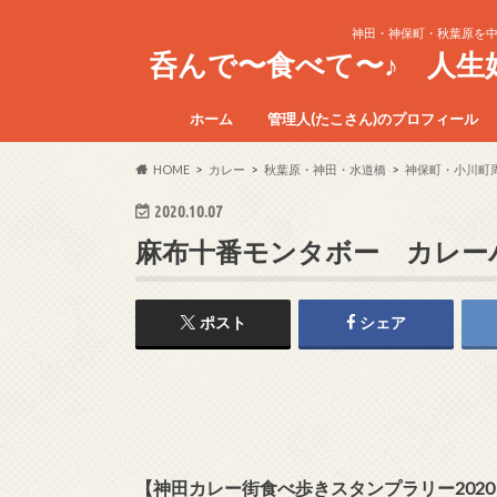
神田・神保町・秋葉原を
呑んで〜食べて〜♪ 人
ホーム
管理人(たこさん)のプロフィール
HOME
カレー
秋葉原・神田・水道橋
神保町・小川町
2020.10.07
麻布十番モンタボー カレー
ポスト
シェア
【神田カレー街食べ歩きスタンプラリー202