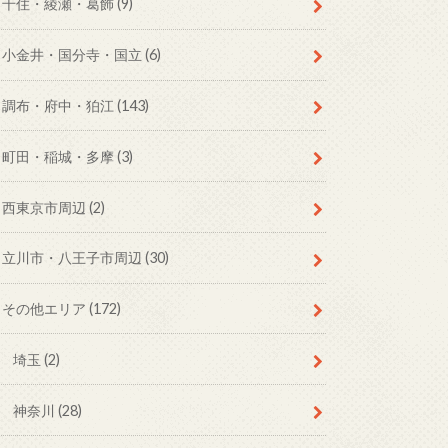
千住・綾瀬・葛飾
(9)
小金井・国分寺・国立
(6)
調布・府中・狛江
(143)
町田・稲城・多摩
(3)
西東京市周辺
(2)
立川市・八王子市周辺
(30)
その他エリア
(172)
埼玉
(2)
神奈川
(28)