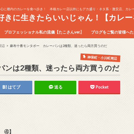
中心に都内のカレーを食べ歩き！ 本格カレー店以外にもデカ盛り・ネタ系・激安店、カレー
生好きに生きたらいいじゃん！【カレー
プロフェッショナル私の流儀【たこさんver.]
ブログをご覧の皆様へたこ
周辺
麻布十番モンタボー カレーパンは2種類、迷ったら両方買うのだ
神保町・小川町周辺
パンは2種類、迷ったら両方買うのだ
はてブ
送る
Pocket
0 ④】