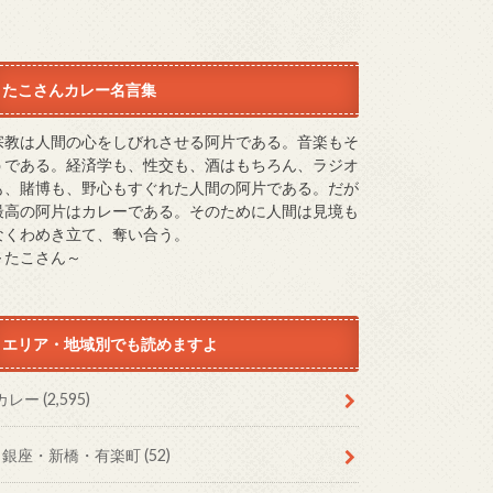
たこさんカレー名言集
宗教は人間の心をしびれさせる阿片である。音楽もそ
うである。経済学も、性交も、酒はもちろん、ラジオ
も、賭博も、野心もすぐれた人間の阿片である。だが
最高の阿片はカレーである。そのために人間は見境も
なくわめき立て、奪い合う。
～たこさん～
エリア・地域別でも読めますよ
カレー
(2,595)
銀座・新橋・有楽町
(52)