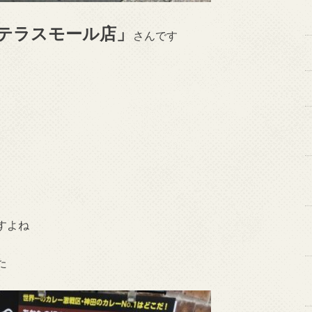
テラスモール店」
さんです
すよね
た