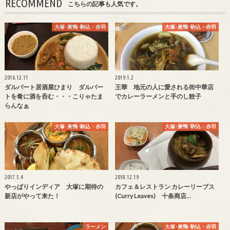
RECOMMEND
こちらの記事も人気です。
大塚･巣鴨･駒込・赤羽
大塚･巣鴨･駒込・赤羽
2016.12.11
2019.1.2
ダルバート居酒屋ひまり ダルバー
王華 地元の人に愛される街中華店
トを肴に酒を呑む・・・こりゃたま
でカレーラーメンと手のし餃子
らんなぁ
大塚･巣鴨･駒込・赤羽
大塚･巣鴨･駒込・赤羽
2017.5.4
2018.12.19
やっぱりインディア 大塚に期待の
カフェ＆レストラン カレーリーブス
新店がやって来た！
(Curry Leaves) 十条商店…
ラーメン
大塚･巣鴨･駒込・赤羽