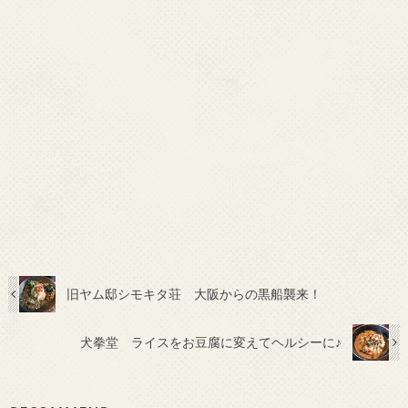
旧ヤム邸シモキタ荘 大阪からの黒船襲来！
犬拳堂 ライスをお豆腐に変えてヘルシーに♪