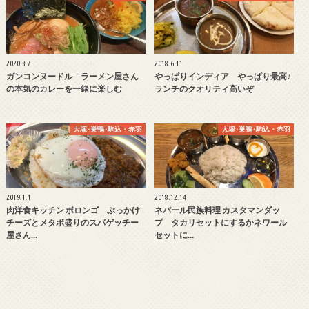
2020.3.7
2018.6.11
ガンコンヌードル ラーメン屋さん
やっぱりインディア やっぱり最高♪
の本気のカレーを一緒に楽しむ
ランチのクオリティ高いぞ
大塚･巣鴨･駒込・赤羽
大塚･巣鴨･駒込・赤羽
2019.1.1
2018.12.14
肉洋食キッチン ボロンゴ ぶっかけ
ネパール民族料理 カスタマンダッ
チーズとメタボ盛りのスパゲッチー
プ タカリセットにするかネワール
屋さん…
セットに…