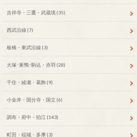
吉祥寺・三鷹・武蔵境
(35)
西武沿線
(7)
板橋・東武沿線
(3)
大塚･巣鴨･駒込・赤羽
(28)
千住・綾瀬・葛飾
(9)
小金井・国分寺・国立
(6)
調布・府中・狛江
(143)
町田・稲城・多摩
(3)