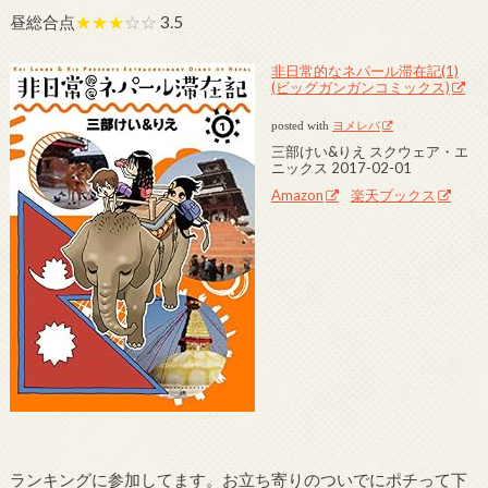
昼総合点
★★★
☆☆
3.5
非日常的なネパール滞在記(1)
(ビッグガンガンコミックス)
posted with
ヨメレバ
三部けい&りえ スクウェア・エ
ニックス 2017-02-01
Amazon
楽天ブックス
ランキングに参加してます。お立ち寄りのついでにポチって下