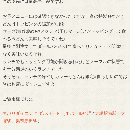
この季節には最高の一品ですね
お昼メニューには確認できなかったですが、夜の特製爽やかう
どんはトッピングの追加が可能
サーグ(青菜炒め)やスクティ(干しマトン)とかトッピングして食
べるうどんも美味しそうですね♪
最後に別注文してダールぶっかけて食べたりとか・・・間違い
なく美味いだろそれ！
ランチでもトッピング可能か聞き忘れたけどノーマルの状態で
も十分満足のいくランチでした
そうそう、ランチの冷やしカレーうどんは限定5食らしいのでお
昼はお店にダッシュですよ！
ご馳走様でした
ネパリダイニング ダルバート
（
ネパール料理
/
大塚駅前駅
、
大
塚駅
、
巣鴨新田駅
）