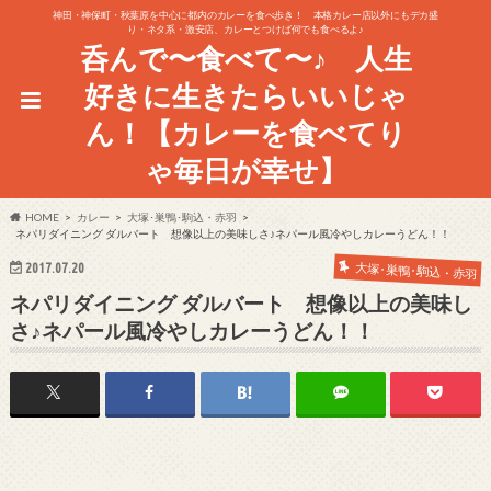
神田・神保町・秋葉原を中心に都内のカレーを食べ歩き！ 本格カレー店以外にもデカ盛
り・ネタ系・激安店、カレーとつけば何でも食べるよ♪
呑んで〜食べて〜♪ 人生
好きに生きたらいいじゃ
ん！【カレーを食べてり
ゃ毎日が幸せ】
HOME
カレー
大塚･巣鴨･駒込・赤羽
ネパリダイニング ダルバート 想像以上の美味しさ♪ネパール風冷やしカレーうどん！！
2017.07.20
大塚･巣鴨･駒込・赤羽
ネパリダイニング ダルバート 想像以上の美味し
さ♪ネパール風冷やしカレーうどん！！