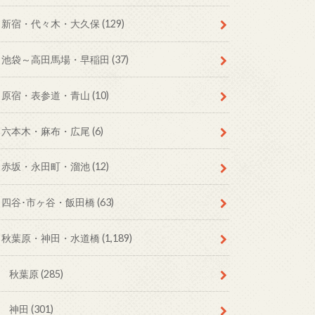
新宿・代々木・大久保
(129)
池袋～高田馬場・早稲田
(37)
原宿・表参道・青山
(10)
六本木・麻布・広尾
(6)
赤坂・永田町・溜池
(12)
四谷･市ヶ谷・飯田橋
(63)
秋葉原・神田・水道橋
(1,189)
秋葉原
(285)
神田
(301)