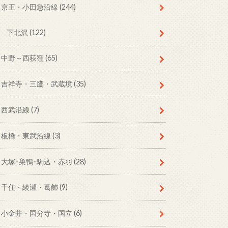
京王・小田急沿線
(244)
下北沢
(122)
中野～西荻窪
(65)
吉祥寺・三鷹・武蔵境
(35)
西武沿線
(7)
板橋・東武沿線
(3)
大塚･巣鴨･駒込・赤羽
(28)
千住・綾瀬・葛飾
(9)
小金井・国分寺・国立
(6)