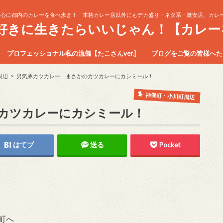
中心に都内のカレーを食べ歩き！ 本格カレー店以外にもデカ盛り・ネタ系・激安店、カレー
生好きに生きたらいいじゃん！【カレー
プロフェッショナル私の流儀【たこさんver.]
ブログをご覧の皆様へたこ
周辺
男気豚カツカレー まさかのカツカレーにカシミール！
神保町・小川町周辺
カツカレーにカシミール！
はてブ
送る
Pocket
町へ