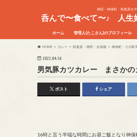
神田・神保町・秋葉原を
呑んで〜食べて〜♪ 人
ホーム
管理人(たこさん)のプロフィール
HOME
カレー
秋葉原・神田・水道橋
神保町・小川町
2022.04.16
男気豚カツカレー まさかの
ポスト
シェア
16時と言う半端な時間にお昼ご飯となり神保