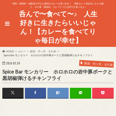
神田・神保町・秋葉原を中心に都内のカレーを食べ歩き！ 本格カレー店以外にもデカ盛
り・ネタ系・激安店、カレーとつけば何でも食べるよ♪
呑んで〜食べて〜♪ 人生
好きに生きたらいいじゃ
ん！【カレーを食べてり
ゃ毎日が幸せ】
HOME
カレー
新宿・代々木・大久保
Spice Bar モンカリー ホロホロの岩中豚ポークと黒胡椒弾けるチキンフライ
2026.05.30
新宿・代々木・大久保
Spice Bar モンカリー ホロホロの岩中豚ポークと
黒胡椒弾けるチキンフライ