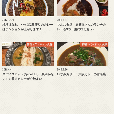
2017.12.28
2018.6.23
桔梗はなれ やっぱ2種盛りのカレー
マルス食堂 居酒屋さんのランチカ
はテンションが上がります！
レーを3つ一度に味わおう♪
新宿・代々木・大久保
新宿・代々木・大久保
2019.4.4
2015.5.30
スパイスハット(Spice Hut) 爽やかな
いずみカリー 大阪カレーの有名店
レモン香るカレーが心地よい