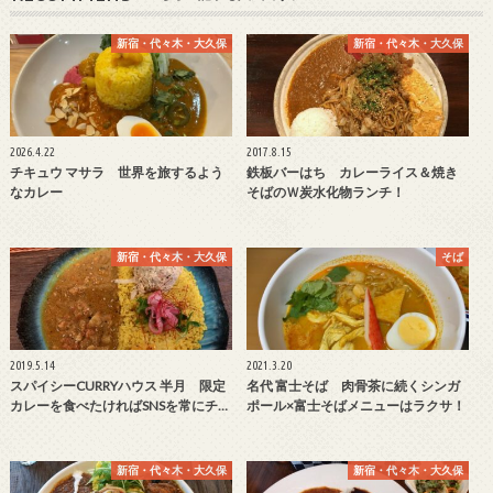
新宿・代々木・大久保
新宿・代々木・大久保
2026.4.22
2017.8.15
チキュウ マサラ 世界を旅するよう
鉄板バーはち カレーライス＆焼き
なカレー
そばのＷ炭水化物ランチ！
新宿・代々木・大久保
そば
2019.5.14
2021.3.20
スパイシーCURRYハウス 半月 限定
名代 富士そば 肉骨茶に続くシンガ
カレーを食べたければSNSを常にチ…
ポール×富士そばメニューはラクサ！
新宿・代々木・大久保
新宿・代々木・大久保