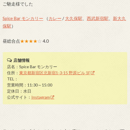
ご馳走様でした
Spice Bar モンカリー
（
カレー
/
大久保駅
、
西武新宿駅
、
新大久
保駅
）
昼総合点
★★★★
☆
4.0
店舗情報
店名：Spice Bar モンカリー
住所：
東京都新宿区北新宿1-3-15 野原ビル 1F
TEL：
営業時間：11:30～15:00
定休日：水日
公式サイト：
Instagram