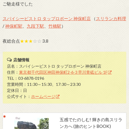
ご馳走様でした
スパイシービストロ タップロボーン 神保町店
（
スリランカ料理
/
神保町駅
、
九段下駅
、
竹橋駅
）
夜総合点
★★★
☆☆
3.8
店舗情報
店名：スパイシービストロ タップロボーン 神保町店
住所：
東京都千代田区神田神保町2-6-3 早川青砥ビル 1F
TEL：03-6878-0196
営業時間：11:30～15:30、17:30～23:30
定休日：日
公式サイト：
ホームページ
五感でたのしむ! 輝きの島スリラ
ンカへ (旅のヒントBOOK)