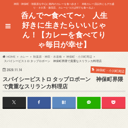
神田・神保町・秋葉原を中心に都内のカレーを食べ歩き！ 本格カレー店以外にもデカ盛
り・ネタ系・激安店、カレーとつけば何でも食べるよ♪
呑んで〜食べて〜♪ 人生
好きに生きたらいいじゃ
ん！【カレーを食べてり
ゃ毎日が幸せ】
HOME
カレー
秋葉原・神田・水道橋
神保町・小川町周辺
スパイシービストロ タップロボーン 神保町界隈で貴重なスリランカ料理店
2020.11.14
神保町・小川町周辺
スパイシービストロ タップロボーン 神保町界隈
で貴重なスリランカ料理店