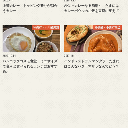
2023.4.1
2018.9.15
上等カレー トッピング祭りが似合
AKL ～カレーなる酒場～ たまには
うカレー
カレーボウルのご飯を豆腐に変えて
神保町・小川町周辺
神保町・小川町周辺
2020.10.14
2017.10.1
バンコックコスモ食堂 ミニサイズ
インドレストラン マンダラ たまに
で色々と食べられるランチはおすす
はこんなバターマサラなんてどう？
め♪