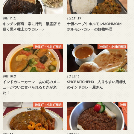
2017.11.23
2022.11.19
キッチン南海 常に行列！繁盛店で
十勝ハーブ牛ホルモンMONMOM
頂く黒々極上カツカレー♪
ホルモン×カレーの好物料理
神保町・小川町周辺
神保町・小川町周辺
2018.10.21
2016.9.16
インドカレーカーマ あの幻のメニ
SPICE KITCHEN3 入りやすい店構え
ューがついに食べられるときが来
のインドカレー屋さん
た！
神保町・小川町周辺
神田