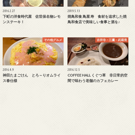
2016.2.27
2019.5.13
下町の洋食時代屋 佐世保名物レモ
焼鳥和食 鳥屋 寿 食材を追求した焼
ンステーキ！
鳥和食店で美味しい食事と酒を♪
その他グルメ
吉祥寺・三鷹・武蔵境
2016.4.9
2016.12.5
神田たまごけん とろ～りオムライ
COFFEE HALL くぐつ草 非日常的空
ス春仕様
間で味わう老舗のカフェカレー