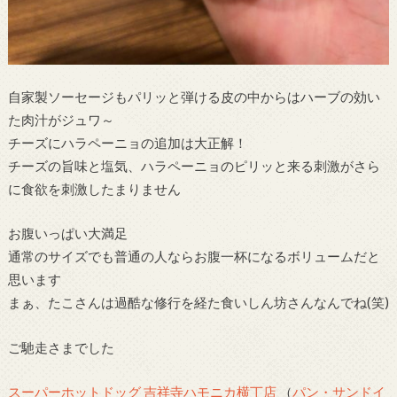
自家製ソーセージもパリッと弾ける皮の中からはハーブの効い
た肉汁がジュワ～
チーズにハラペーニョの追加は大正解！
チーズの旨味と塩気、ハラペーニョのピリッと来る刺激がさら
に食欲を刺激したまりません
お腹いっぱい大満足
通常のサイズでも普通の人ならお腹一杯になるボリュームだと
思います
まぁ、たこさんは過酷な修行を経た食いしん坊さんなんでね(笑)
ご馳走さまでした
スーパーホットドッグ 吉祥寺ハモニカ横丁店
（
パン・サンドイ