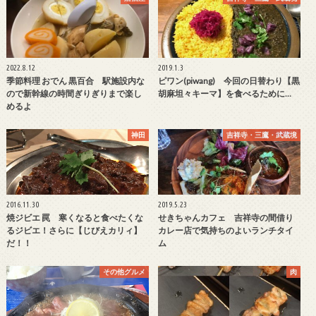
2022.8.12
2019.1.3
季節料理 おでん 黒百合 駅施設内な
ピワン(piwang) 今回の日替わり【黒
ので新幹線の時間ぎりぎりまで楽し
胡麻坦々キーマ】を食べるために…
めるよ
神田
吉祥寺・三鷹・武蔵境
2016.11.30
2019.5.23
焼ジビエ 罠 寒くなると食べたくな
せきちゃんカフェ 吉祥寺の間借り
るジビエ！さらに【じびえカリィ】
カレー店で気持ちのよいランチタイ
だ！！
ム
その他グルメ
肉