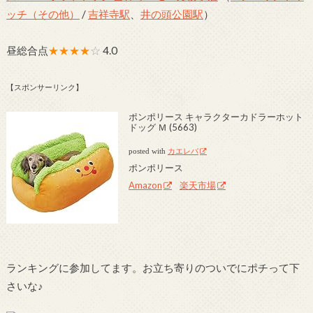
ッチ（その他）
/
吉祥寺駅
、
井の頭公園駅
）
昼総合点
★★★★
☆
4.0
【スポンサーリンク】
ポンポリース キャラクターカドラーホット
ドッグ Ｍ (5663)
posted with
カエレバ
ポンポリース
Amazon
楽天市場
ランキングに参加してます。お立ち寄りのついでにポチって下
さいな♪