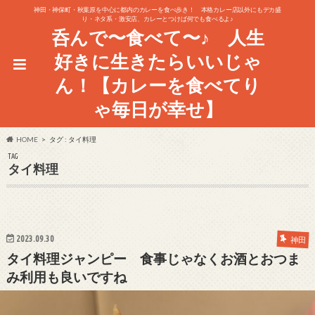
神田・神保町・秋葉原を中心に都内のカレーを食べ歩き！ 本格カレー店以外にもデカ盛
り・ネタ系・激安店、カレーとつけば何でも食べるよ♪
呑んで〜食べて〜♪ 人生
好きに生きたらいいじゃ
ん！【カレーを食べてり
ゃ毎日が幸せ】
HOME
タグ : タイ料理
TAG
タイ料理
2023.09.30
神田
タイ料理ジャンピー 食事じゃなくお酒とおつま
み利用も良いですね