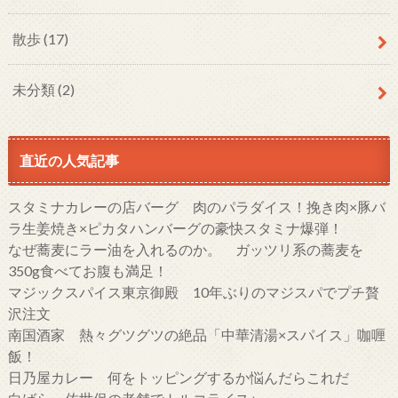
散歩
(17)
未分類
(2)
直近の人気記事
スタミナカレーの店バーグ 肉のパラダイス！挽き肉×豚バ
ラ生姜焼き×ピカタハンバーグの豪快スタミナ爆弾！
なぜ蕎麦にラー油を入れるのか。 ガッツリ系の蕎麦を
350g食べてお腹も満足！
マジックスパイス東京御殿 10年ぶりのマジスパでプチ贅
沢注文
南国酒家 熱々グツグツの絶品「中華清湯×スパイス」咖喱
飯！
日乃屋カレー 何をトッピングするか悩んだらこれだ