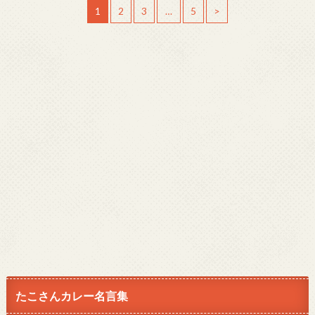
1
2
3
…
5
>
たこさんカレー名言集