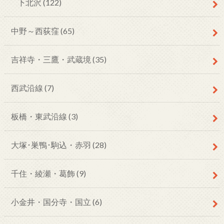
下北沢
(122)
中野～西荻窪
(65)
吉祥寺・三鷹・武蔵境
(35)
西武沿線
(7)
板橋・東武沿線
(3)
大塚･巣鴨･駒込・赤羽
(28)
千住・綾瀬・葛飾
(9)
小金井・国分寺・国立
(6)