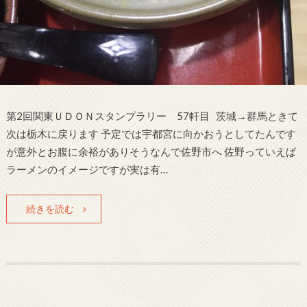
第2回関東ＵＤＯＮスタンプラリー 57軒目 茨城→群馬ときて
次は栃木に戻ります 予定では宇都宮に向かおうとしてたんです
が意外とお腹に余裕がありそうなんで佐野市へ 佐野っていえば
ラーメンのイメージですが実は有…
続きを読む