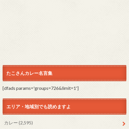
たこさんカレー名言集
[dfads params='groups=726&limit=1']
エリア・地域別でも読めますよ
カレー
(2,595)