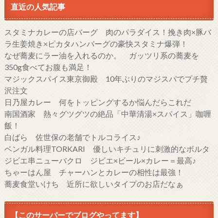
直近の人気記事
スタミナカレーの店バーグ 肉のパラダイス！挽き肉×豚バ
ラ生姜焼き×ピカタハンバーグの豪快スタミナ爆弾！
なぜ蕎麦にラー油を入れるのか。 ガッツリ系の蕎麦を
350g食べてお腹も満足！
マジックスパイス東京御殿 10年ぶりのマジスパでプチ贅
沢注文
日乃屋カレー 何をトッピングするか悩んだらこれだ
南国酒家 熱々グツグツの絶品「中華清湯×スパイス」咖喱
飯！
白ばら 佐世保の老舗でトルコライス♪
ベンガル料理TORKARI 優しいキチュリに刺激的なボルタ
ジビエ串ニューバクロ ジビエ×ビール×カレー＝最高♪
ちゃーはん屋 チャーハンとカレーの相性は最強！
蕎麦食堂いけち 近所に欲しいタイプのお店だなぁ
【このサーバーでブログやってます】