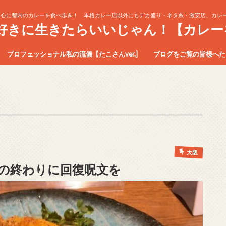
中心に都内のカレーを食べ歩き！ 本格カレー店以外にもデカ盛り・ネタ系・激安店、カレー
生好きに生きたらいいじゃん！【カレー
プロフェッショナル私の流儀【たこさんver.]
ブログをご覧の皆様へたこ
大阪
の終わりに回復呪文を