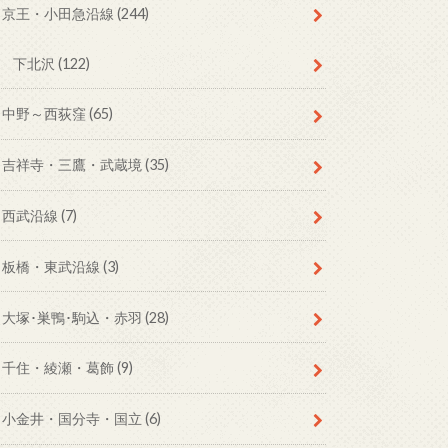
京王・小田急沿線
(244)
下北沢
(122)
中野～西荻窪
(65)
吉祥寺・三鷹・武蔵境
(35)
西武沿線
(7)
板橋・東武沿線
(3)
大塚･巣鴨･駒込・赤羽
(28)
千住・綾瀬・葛飾
(9)
小金井・国分寺・国立
(6)