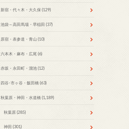
新宿・代々木・大久保
(129)
池袋～高田馬場・早稲田
(37)
原宿・表参道・青山
(10)
六本木・麻布・広尾
(6)
赤坂・永田町・溜池
(12)
四谷･市ヶ谷・飯田橋
(63)
秋葉原・神田・水道橋
(1,189)
秋葉原
(285)
神田
(301)