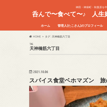
神田・神保町・秋葉原を
呑んで〜食べて〜♪ 人
ホーム
管理人(たこさん)のプロフィール
HOME
タグ : 天神橋筋六丁目
TAG
天神橋筋六丁目
2021.10.06
スパイス食堂ベホマズン 旅