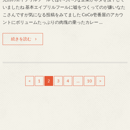
いましたね 基本エイプリルフールに嘘をつくってのが嫌いなた
こさんですが気になる投稿をみてました CoCo壱番屋のアカウ
ントにボリュームたっぷりの肉塊の乗ったカレー …
続きを読む
<
1
2
3
4
…
10
>