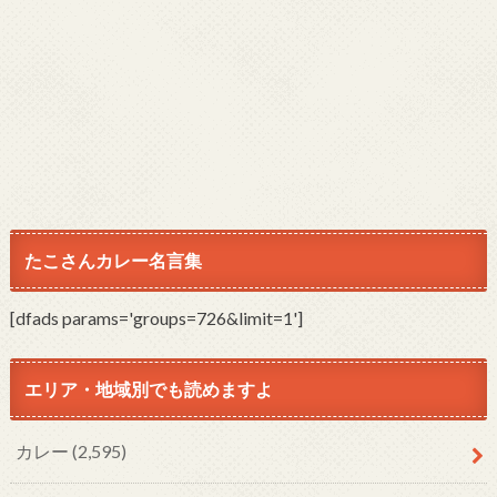
たこさんカレー名言集
[dfads params='groups=726&limit=1']
エリア・地域別でも読めますよ
カレー
(2,595)