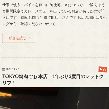
仕事で使うスパイスを買いに御徒町に来たついでにご飯 ちょう
ど期間限定でカレーメニューを出しているお店があったので即
入店です 「肉めし岡もと 御徒町店」さんです お店の場所は食べ
ログからご確認ください かつて…
続きを読む
2023.11.27
肉
TOKYO焼肉ごぉ 本店 1年ぶり3度目のレッドク
リフ！