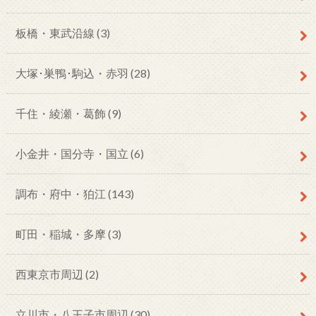
板橋・東武沿線
(3)
大塚･巣鴨･駒込・赤羽
(28)
千住・綾瀬・葛飾
(9)
小金井・国分寺・国立
(6)
調布・府中・狛江
(143)
町田・稲城・多摩
(3)
西東京市周辺
(2)
立川市・八王子市周辺
(30)