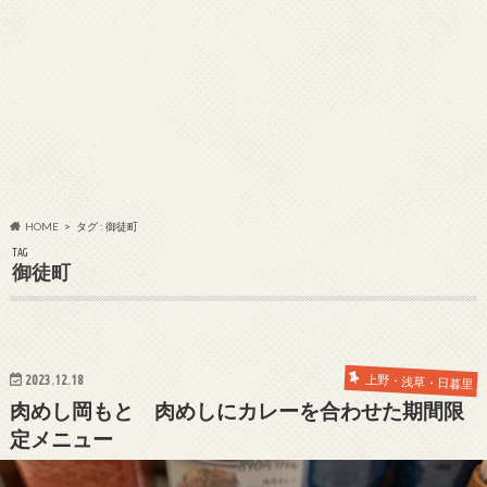
HOME
タグ : 御徒町
TAG
御徒町
2023.12.18
上野・浅草・日暮里
肉めし岡もと 肉めしにカレーを合わせた期間限
定メニュー