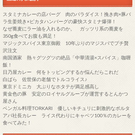
スタミナカレーの店バーグ 肉のパラダイス！挽き肉×豚バ
ラ生姜焼き×ピカタハンバーグの豪快スタミナ爆弾！
なぜ蕎麦にラー油を入れるのか。 ガッツリ系の蕎麦を
350g食べてお腹も満足！
マジックスパイス東京御殿 10年ぶりのマジスパでプチ贅
沢注文
南国酒家 熱々グツグツの絶品「中華清湯×スパイス」咖喱
飯！
日乃屋カレー 何をトッピングするか悩んだらこれだ
白ばら 佐世保の老舗でトルコライス♪
東京ドミニカ 大ぶりなホタテが満足感高し
黄金色の豚 安定のロイヤルグループが運営するとんかつ
屋さん
ベンガル料理TORKARI 優しいキチュリに刺激的なボルタ
アパ社長カレー ライス代わりにキャベツ100％のカレーを
食べてみた！