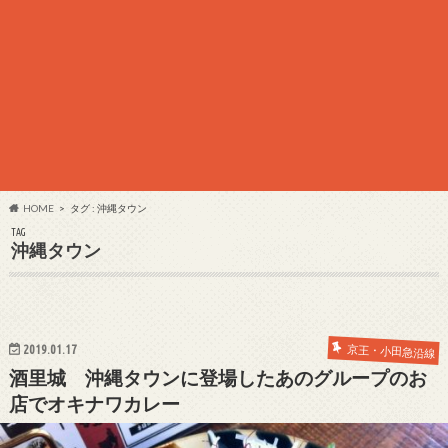
HOME
タグ : 沖縄タウン
TAG
沖縄タウン
2019.01.17
京王・小田急沿線
酒里城 沖縄タウンに登場したあのグループのお
店でオキナワカレー