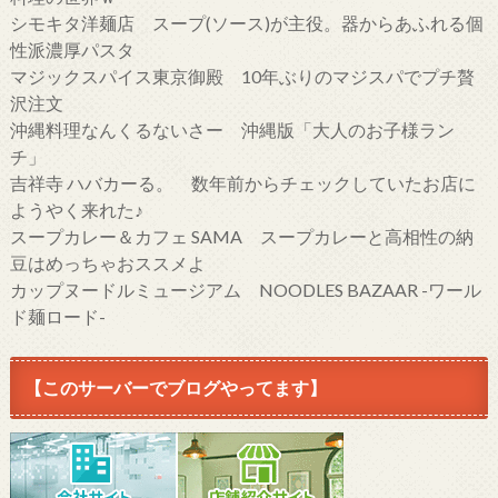
シモキタ洋麺店 スープ(ソース)が主役。器からあふれる個
性派濃厚パスタ
マジックスパイス東京御殿 10年ぶりのマジスパでプチ贅
沢注文
沖縄料理なんくるないさー 沖縄版「大人のお子様ラン
チ」
吉祥寺 ハバカーる。 数年前からチェックしていたお店に
ようやく来れた♪
スープカレー＆カフェ SAMA スープカレーと高相性の納
豆はめっちゃおススメよ
カップヌードルミュージアム NOODLES BAZAAR -ワール
ド麺ロード-
【このサーバーでブログやってます】