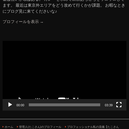
ます。 最近は東京外エリアをどう攻めて行くかが課題。 お暇なとき
にブログ見に来てくださいな♪
プロフィールを表示 →
動
画
プ
レ
ー
ヤ
ー
00:00
03:39
ホーム
管理人(たこさん)のプロフィール
プロフェッショナル私の流儀【たこさん