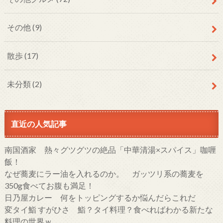
その他
(9)
散歩
(17)
未分類
(2)
直近の人気記事
南国酒家 熱々グツグツの絶品「中華清湯×スパイス」咖喱
飯！
なぜ蕎麦にラー油を入れるのか。 ガッツリ系の蕎麦を
350g食べてお腹も満足！
日乃屋カレー 何をトッピングするか悩んだらこれだ
変タイ鮨 すがひさ 鮨？タイ料理？食べればわかる新たな
料理の世界ｗ