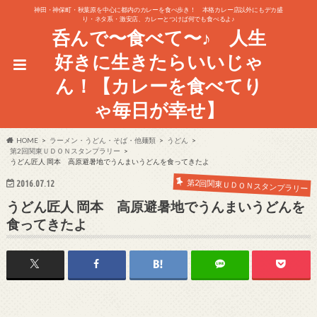
神田・神保町・秋葉原を中心に都内のカレーを食べ歩き！ 本格カレー店以外にもデカ盛
り・ネタ系・激安店、カレーとつけば何でも食べるよ♪
呑んで〜食べて〜♪ 人生
好きに生きたらいいじゃ
ん！【カレーを食べてり
ゃ毎日が幸せ】
HOME
ラーメン・うどん・そば・他麺類
うどん
第2回関東ＵＤＯＮスタンプラリー
うどん匠人 岡本 高原避暑地でうんまいうどんを食ってきたよ
第2回関東ＵＤＯＮスタンプラリー
2016.07.12
うどん匠人 岡本 高原避暑地でうんまいうどんを
食ってきたよ