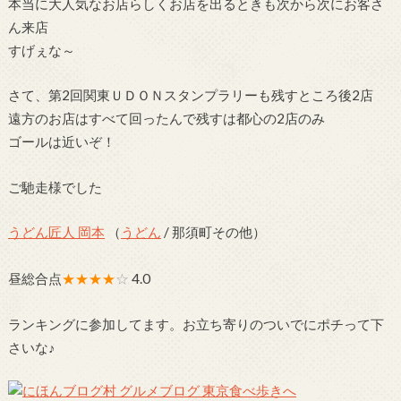
本当に大人気なお店らしくお店を出るときも次から次にお客さ
ん来店
すげぇな～
さて、第2回関東ＵＤＯＮスタンプラリーも残すところ後2店
遠方のお店はすべて回ったんで残すは都心の2店のみ
ゴールは近いぞ！
ご馳走様でした
うどん匠人 岡本
（
うどん
/ 那須町その他）
昼総合点
★★★★
☆
4.0
ランキングに参加してます。お立ち寄りのついでにポチって下
さいな♪