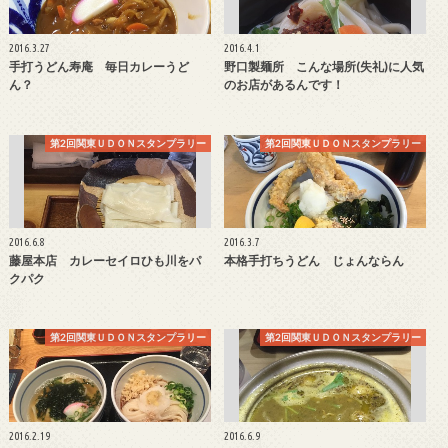
2016.3.27
2016.4.1
手打うどん寿庵 毎日カレーうど
野口製麺所 こんな場所(失礼)に人気
ん？
のお店があるんです！
第2回関東ＵＤＯＮスタンプラリー
第2回関東ＵＤＯＮスタンプラリー
2016.6.8
2016.3.7
藤屋本店 カレーセイロひも川をパ
本格手打ちうどん じょんならん
クパク
第2回関東ＵＤＯＮスタンプラリー
第2回関東ＵＤＯＮスタンプラリー
2016.2.19
2016.6.9