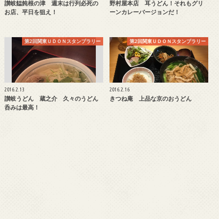
讃岐饂飩根の津 週末は行列必死の
野村屋本店 耳うどん！それもグリ
お店、平日を狙え！
ーンカレーバージョンだ！
第2回関東ＵＤＯＮスタンプラリー
第2回関東ＵＤＯＮスタンプラリー
2016.2.13
2016.2.16
讃岐うどん 蔵之介 久々のうどん
きつね庵 上品な京のおうどん
呑みは最高！