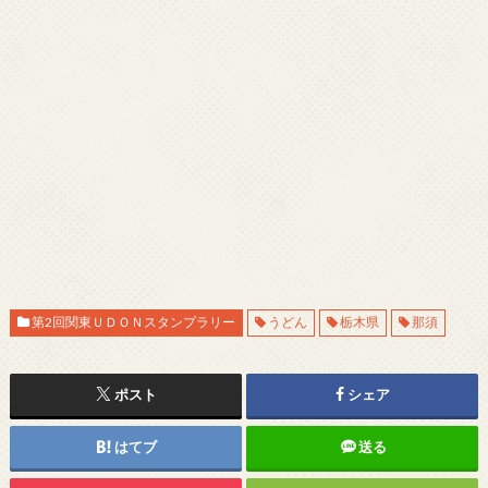
第2回関東ＵＤＯＮスタンプラリー
うどん
栃木県
那須
ポスト
シェア
はてブ
送る