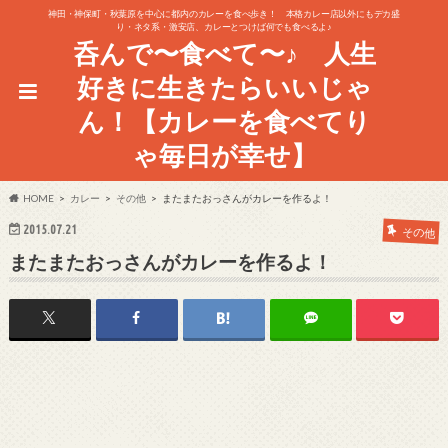
神田・神保町・秋葉原を中心に都内のカレーを食べ歩き！ 本格カレー店以外にもデカ盛
り・ネタ系・激安店、カレーとつけば何でも食べるよ♪
呑んで〜食べて〜♪ 人生
好きに生きたらいいじゃ
ん！【カレーを食べてり
ゃ毎日が幸せ】
HOME
カレー
その他
またまたおっさんがカレーを作るよ！
2015.07.21
その他
またまたおっさんがカレーを作るよ！