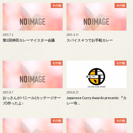
その他
その他
2015.7.2
2015.6.11
第2回神田カレーマイスター会議
スパイス４つでお手軽カレー
その他
その他
2015.8.7
2016.8.21
おっさんがパニール(カッテージチー
Japanese Curry Awards presents 『カ
ズ)作ったよ♪
レー寺…
その他
その他