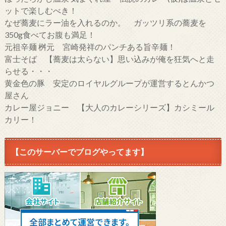
ットで楽しむべき！
なぜ蕎麦にラー油を入れるのか。 ガッツリ系の蕎麦を
350g食べてお腹も満足！
元祖辛麺 桝元 宮崎発祥のパンチある旨辛麺！
富士そば 【蕎麦は太らない】思い込みが俺を狂気へと走
らせる・・・
黄金色の豚 安定のロイヤルグループが運営するとんかつ
屋さん
カレー屋ジョニー 【大人のカレーシリーズ】カシミール
カリー！
【このサーバーでブログやってます】