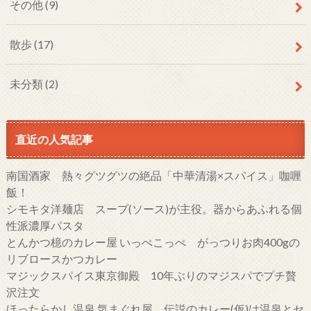
その他
(9)
散歩
(17)
未分類
(2)
直近の人気記事
南国酒家 熱々グツグツの絶品「中華清湯×スパイス」咖喱
飯！
シモキタ洋麺店 スープ(ソース)が主役。器からあふれる個
性派濃厚パスタ
とんかつ檍のカレー屋 いっぺこっぺ がっつりお肉400gの
リブロースかつカレー
マジックスパイス東京御殿 10年ぶりのマジスパでプチ贅
沢注文
ほったらかし温泉 気まぐれ屋 伝説のカレー(仮)は温泉とセ