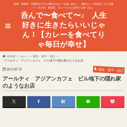
神田・神保町・秋葉原を中心に都内のカレーを食べ歩き！ 本格カレー店以外にもデカ盛
り・ネタ系・激安店、カレーとつけば何でも食べるよ♪
呑んで〜食べて〜♪ 人生
好きに生きたらいいじゃ
ん！【カレーを食べてり
ゃ毎日が幸せ】
HOME
カレー
調布・府中・狛江
アールティ アジアンカフェ ビル地下の隠れ家のようなお店
2015.07.13
調布・府中・狛江
アールティ アジアンカフェ ビル地下の隠れ家
のようなお店