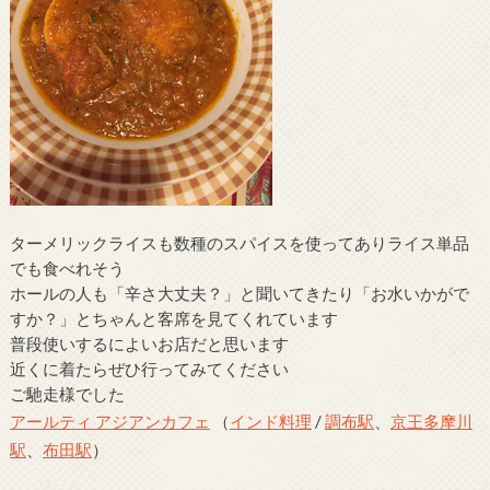
ターメリックライスも数種のスパイスを使ってありライス単品
でも食べれそう
ホールの人も「辛さ大丈夫？」と聞いてきたり「お水いかがで
すか？」とちゃんと客席を見てくれています
普段使いするによいお店だと思います
近くに着たらぜひ行ってみてください
ご馳走様でした
アールティ アジアンカフェ
（
インド料理
/
調布駅
、
京王多摩川
駅
、
布田駅
）