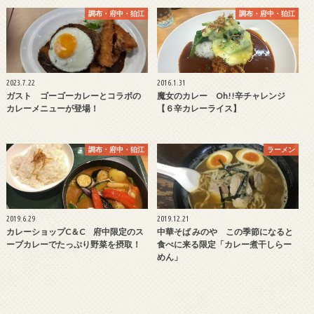
調布・府中・狛江
調布・府中・狛江
2023.7.22
2016.1.31
ガスト ゴーゴーカレーとコラボの
魔女のカレー Oh!!辛チャレンジ
カレーメニューが登場！
【６辛カレーライス】
調布・府中・狛江
ラーメン
2019.6.29
2019.12.21
カレーショップC＆C 府中限定のス
中華そば みのや この季節になると
ープカレーでたっぷり野菜を摂取！
食べに来る限定「カレー煮干しらー
めん」