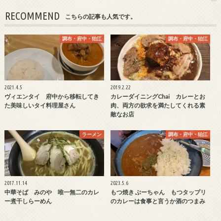
RECOMMEND
こちらの記事も人気です。
調布・府中・狛江
調布・府中・狛江
2021.4.5
2019.2.22
ヴィエンタイ 府中から移転してき
カレーダイニングChai カレーとお
た美味しいタイ料理屋さん
肉、両方の欲求を満たしてくれる素
敵なお店
ラーメン
調布・府中・狛江
2017.11.14
2023.5.6
中華そば みのや 唯一無二のカレ
もつ焼き ぶーちゃん もつタップリ
ー煮干しらーめん
のカレーは食事と言うか酒のつまみ