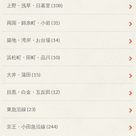
上野・浅草・日暮里
(108)
両国・錦糸町・小岩
(31)
築地・湾岸・お台場
(14)
浜松町・田町・品川
(10)
大井・蒲田
(15)
目黒・白金・五反田
(12)
東急沿線
(23)
京王・小田急沿線
(244)