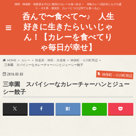
神田・神保町・秋葉原を中心に都内のカレーを食べ歩き！ 本格カレー店以外にもデカ盛
り・ネタ系・激安店、カレーとつけば何でも食べるよ♪
呑んで〜食べて〜♪ 人生
好きに生きたらいいじゃ
ん！【カレーを食べてり
ゃ毎日が幸せ】
HOME
カレー
秋葉原・神田・水道橋
神保町・小川町周辺
三幸園 スパイシーなカレーチャーハンとジューシー餃子
2016.03.03
神保町・小川町周辺
三幸園 スパイシーなカレーチャーハンとジュー
シー餃子