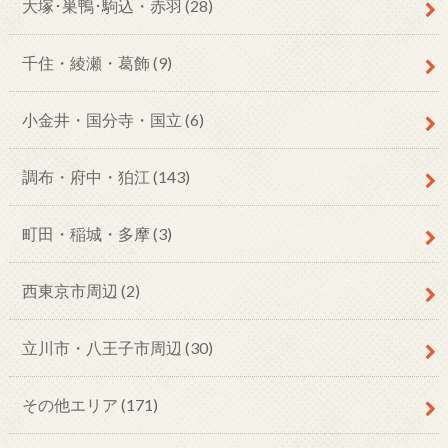
大塚･巣鴨･駒込・赤羽
(28)
千住・綾瀬・葛飾
(9)
小金井・国分寺・国立
(6)
調布・府中・狛江
(143)
町田・稲城・多摩
(3)
西東京市周辺
(2)
立川市・八王子市周辺
(30)
その他エリア
(171)