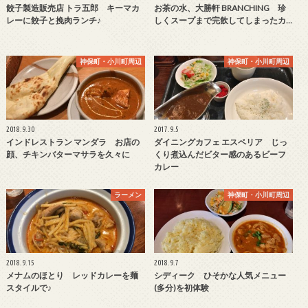
餃子製造販売店 トラ五郎 キーマカ
お茶の水、大勝軒 BRANCHING 珍
レーに餃子と挽肉ランチ♪
しくスープまで完飲してしまったカ…
神保町・小川町周辺
神保町・小川町周辺
2018.9.30
2017.9.5
インドレストラン マンダラ お店の
ダイニングカフェ エスペリア じっ
顔、チキンバターマサラを久々に
くり煮込んだビター感のあるビーフ
カレー
ラーメン
神保町・小川町周辺
2018.9.15
2018.9.7
メナムのほとり レッドカレーを麺
シディーク ひそかな人気メニュー
スタイルで♪
(多分)を初体験