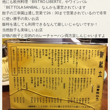
他にも欧州料理「BISTRO LIBERTE」やワインバル
「BETTOLA SANBAL」なんかも運営されています
餃子の三幸園は通し営業で26：30まで営業されているので非常
に使い勝手の良いお店
飯時を逃しても利用できるなんて嬉しいじゃないですか！
当然餃子も美味しいお店
好物の餃子と目的のカレーチャーハン両方楽しんじゃいますよ