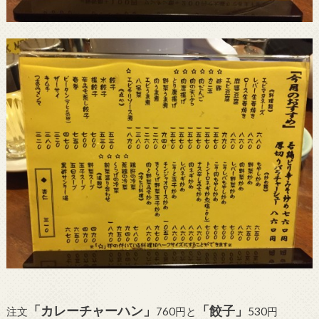
「カレーチャーハン」
「餃子」
注文
760円と
530円