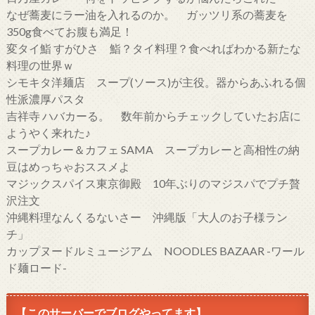
なぜ蕎麦にラー油を入れるのか。 ガッツリ系の蕎麦を
350g食べてお腹も満足！
変タイ鮨 すがひさ 鮨？タイ料理？食べればわかる新たな
料理の世界ｗ
シモキタ洋麺店 スープ(ソース)が主役。器からあふれる個
性派濃厚パスタ
吉祥寺 ハバカーる。 数年前からチェックしていたお店に
ようやく来れた♪
スープカレー＆カフェ SAMA スープカレーと高相性の納
豆はめっちゃおススメよ
マジックスパイス東京御殿 10年ぶりのマジスパでプチ贅
沢注文
沖縄料理なんくるないさー 沖縄版「大人のお子様ラン
チ」
カップヌードルミュージアム NOODLES BAZAAR -ワール
ド麺ロード-
【このサーバーでブログやってます】