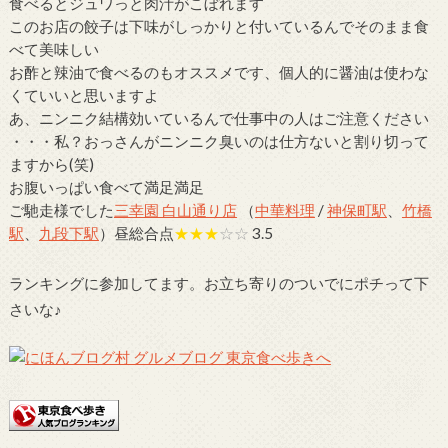
食べるとジュワっと肉汁がこぼれます
このお店の餃子は下味がしっかりと付いているんでそのまま食
べて美味しい
お酢と辣油で食べるのもオススメです、個人的に醤油は使わな
くていいと思いますよ
あ、ニンニク結構効いているんで仕事中の人はご注意ください
・・・私？おっさんがニンニク臭いのは仕方ないと割り切って
ますから(笑)
お腹いっぱい食べて満足満足
ご馳走様でした
三幸園 白山通り店
（
中華料理
/
神保町駅
、
竹橋
駅
、
九段下駅
）昼総合点
★★★
☆☆
3.5
ランキングに参加してます。お立ち寄りのついでにポチって下
さいな♪