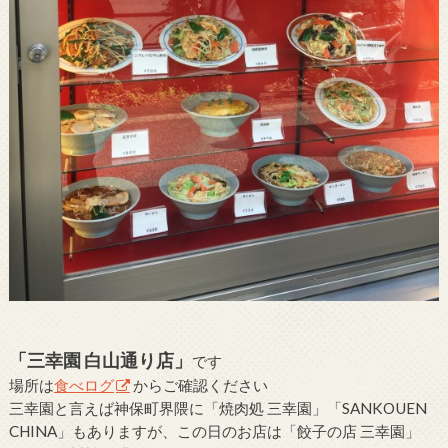
「三幸園 白山通り店」
です
場所は
食べログ
からご確認ください
三幸園と言えば神保町界隈に「焼肉処 三幸園」「SANKOUEN
CHINA」もありますが、この日のお店は「餃子の店 三幸園」