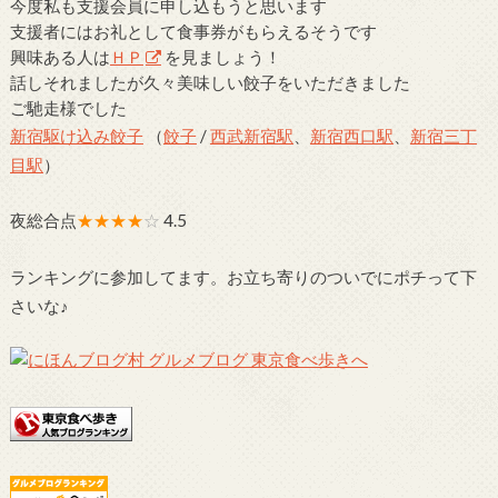
今度私も支援会員に申し込もうと思います
支援者にはお礼として食事券がもらえるそうです
興味ある人は
ＨＰ
を見ましょう！
話しそれましたが久々美味しい餃子をいただきました
ご馳走様でした
新宿駆け込み餃子
（
餃子
/
西武新宿駅
、
新宿西口駅
、
新宿三丁
目駅
）
夜総合点
★★★★
☆
4.5
ランキングに参加してます。お立ち寄りのついでにポチって下
さいな♪