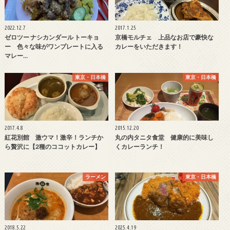
2022.12.7
2017.1.25
ゼロツー ナシカンダール トーキョ
京橋モルチェ 上品なお店で豪快な
ー 色々な味がワンプレートに入る
カレーをいただきます！
マレー…
東京・日本橋
東京・日本橋
2017.4.8
2015.12.20
紅花別館 激ウマ！激辛！ランチか
丸の内タニタ食堂 健康的に美味し
ら贅沢に【2種のココットカレー】
くカレーランチ！
ラーメン
東京・日本橋
2018.5.22
2025.4.19