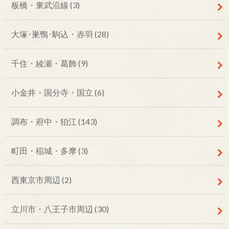
板橋・東武沿線
(3)
大塚･巣鴨･駒込・赤羽
(28)
千住・綾瀬・葛飾
(9)
小金井・国分寺・国立
(6)
調布・府中・狛江
(143)
町田・稲城・多摩
(3)
西東京市周辺
(2)
立川市・八王子市周辺
(30)