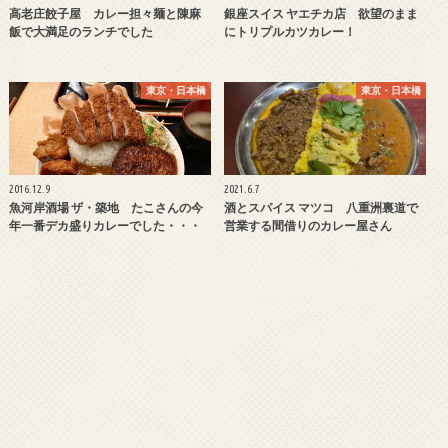
高老庄餃子屋 カレー担々麺と陳麻
銀座スイス ヤエチカ店 欲望のまま
飯で大満足のランチでした
にトリプルカツカレー！
東京・日本橋
東京・日本橋
2016.12.9
2021.6.7
魚河岸酒場 ザ・築地 たこさんの今
酒とスパイス マツコ 八重洲裏道で
年一番デカ盛りカレーでした・・・
営業する間借りのカレー屋さん