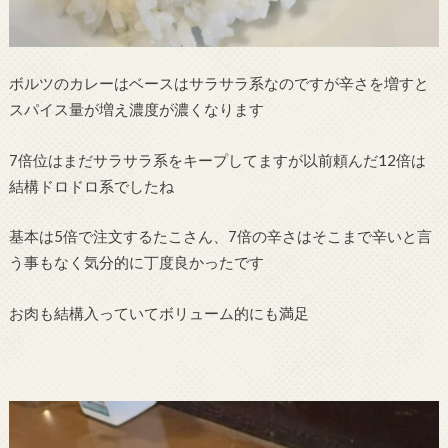
ボルツのカレーはベースはサラサラ系なのですが辛さを増すと
スパイス量が増え濃度が濃くなります
7倍位はまだサラサラ系をキープしてますが以前頼んだ12倍は
結構ドロドロ系でしたね
基本は5倍で注文するたこさん、7倍の辛さはそこまで辛いと言
う事もなく気分的に丁度良かったです
お肉も結構入っていてボリューム的にも満足