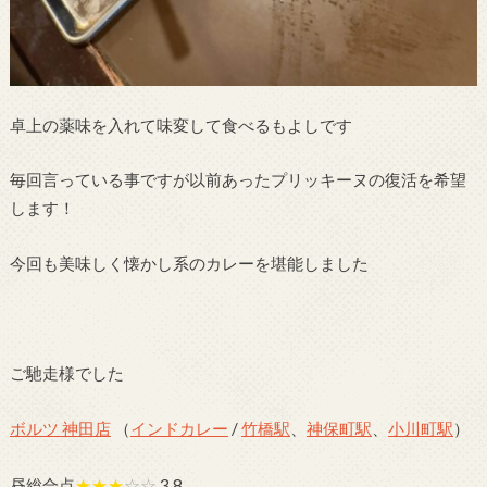
卓上の薬味を入れて味変して食べるもよしです
毎回言っている事ですが以前あったプリッキーヌの復活を希望
します！
今回も美味しく懐かし系のカレーを堪能しました
ご馳走様でした
ボルツ 神田店
（
インドカレー
/
竹橋駅
、
神保町駅
、
小川町駅
）
昼総合点
★★★
☆☆
3.8