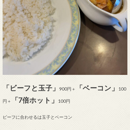
「ビーフと玉子」
「ベーコン」
900円＋
100
「
7
倍ホット」
円＋
100円
ビーフに合わせるは玉子とベーコン