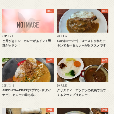
神田
神田
2015.8.29
2018.4.22
ど丼がぁドン カレーがぁドン！野
Cozy(コージー) ローストされたチ
菜がぁドン！
キンで食べるカレーがおススメです
神田
神田
2021.12.16
2017.9.23
APRON The DINER(エプロン ザ ダイ
クリスティ アツアツの鉄鍋で出て
ナー) カレーの味も忘…
くるグランプリカレー！
神田
神田