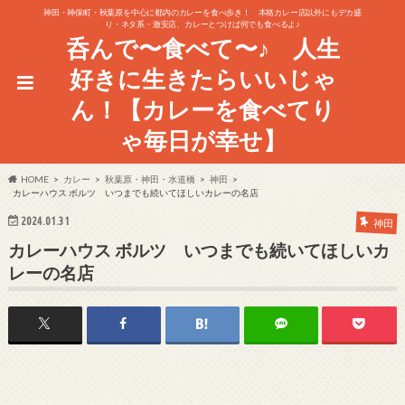
神田・神保町・秋葉原を中心に都内のカレーを食べ歩き！ 本格カレー店以外にもデカ盛
り・ネタ系・激安店、カレーとつけば何でも食べるよ♪
呑んで〜食べて〜♪ 人生
好きに生きたらいいじゃ
ん！【カレーを食べてり
ゃ毎日が幸せ】
HOME
カレー
秋葉原・神田・水道橋
神田
カレーハウス ボルツ いつまでも続いてほしいカレーの名店
2024.01.31
神田
カレーハウス ボルツ いつまでも続いてほしいカ
レーの名店