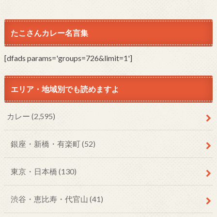
たこさんカレー名言集
[dfads params='groups=726&limit=1']
エリア・地域別でも読めますよ
カレー
(2,595)
銀座・新橋・有楽町
(52)
東京・日本橋
(130)
渋谷・恵比寿・代官山
(41)