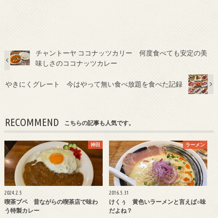
チャントーヤ ココナッツカリー 何度食べても安定の美
味しさのココナッツカレー
やきにくグレート 今はやって無い食べ放題を食べた記録
RECOMMEND
こちらの記事も人気です。
神田
ラーメン
2024.2.5
2016.5.31
喫茶プペ 昔ながらの喫茶店で味わ
けくぅ 黄色いラーメンと言えば○味
う特製カレー
だよね？