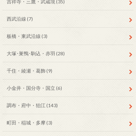
吉祥寺・三鷹・武蔵境
(35)
西武沿線
(7)
板橋・東武沿線
(3)
大塚･巣鴨･駒込・赤羽
(28)
千住・綾瀬・葛飾
(9)
小金井・国分寺・国立
(6)
調布・府中・狛江
(143)
町田・稲城・多摩
(3)