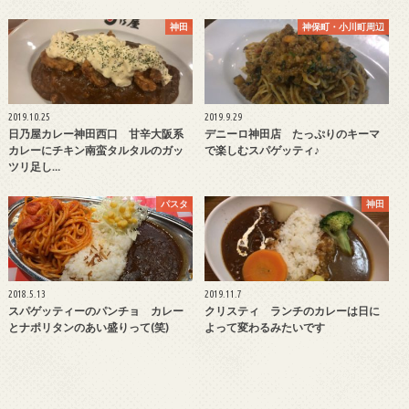
神田
神保町・小川町周辺
2019.10.25
2019.9.29
日乃屋カレー神田西口 甘辛大阪系
デニーロ神田店 たっぷりのキーマ
カレーにチキン南蛮タルタルのガッ
で楽しむスパゲッティ♪
ツリ足し…
パスタ
神田
2018.5.13
2019.11.7
スパゲッティーのパンチョ カレー
クリスティ ランチのカレーは日に
とナポリタンのあい盛りって(笑)
よって変わるみたいです