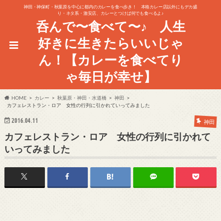
神田・神保町・秋葉原を中心に都内のカレーを食べ歩き！ 本格カレー店以外にもデカ盛
り・ネタ系・激安店、カレーとつけば何でも食べるよ♪
呑んで〜食べて〜♪ 人生
好きに生きたらいいじゃ
ん！【カレーを食べてり
ゃ毎日が幸せ】
HOME
カレー
秋葉原・神田・水道橋
神田
カフェレストラン・ロア 女性の行列に引かれていってみました
2016.04.11
神田
カフェレストラン・ロア 女性の行列に引かれて
いってみました