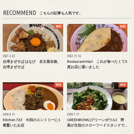
RECOMMEND
こちらの記事も人気です。
神田
神田
2021.3.22
2022.11.16
台湾まぜそば はなび 名古屋名物、
Restaurant Mari これが食べたくて3
台湾まぜそば
度お店に通いました
神田
神田
2018.8.31
2018.7.17
Kitchen 723 今回のエントリーに1
GREENBOWL(グリーンボウル) 野
番驚いたお店
菜が主役のスローフードスタンドで…