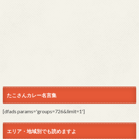
たこさんカレー名言集
[dfads params='groups=726&limit=1']
エリア・地域別でも読めますよ