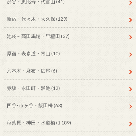
渋谷・恵比寿・代官山
(41)
新宿・代々木・大久保
(129)
池袋～高田馬場・早稲田
(37)
原宿・表参道・青山
(10)
六本木・麻布・広尾
(6)
赤坂・永田町・溜池
(12)
四谷･市ヶ谷・飯田橋
(63)
秋葉原・神田・水道橋
(1,189)