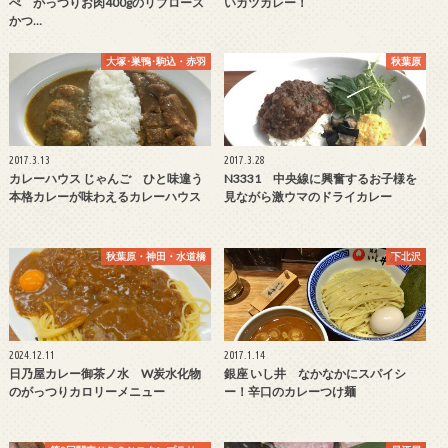
ぺ がっつりお肉400gのリブロース
いカツカレー！
かつ…
大塚･巣鴨･駒込・赤羽
秋葉原
2017.3.13
2017.3.28
カレーハウス じゃんご ひと味違う
N3331 中央線に興奮するお子様を
本格カレーが味わえるカレーハウス
見ながら激ウマのドライカレー
秋葉原・神田・水道橋
下北沢
2024.12.11
2017.1.14
日乃屋カレー御茶ノ水 W炭水化物
銀座 いし井 なかなかにスパイシ
のがっつりカロリーメニュー
ー！辛口のカレーつけ麺