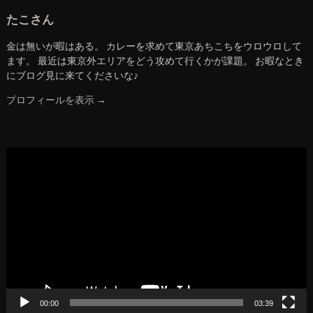
たこさん
金は無いが暇はある。 カレーを求めて東京あちこちをウロウロして
ます。 最近は東京外エリアをどう攻めて行くかが課題。 お暇なとき
にブログ見に来てくださいな♪
プロフィールを表示 →
動
画
プ
レ
ー
ヤ
ー
00:00
03:39