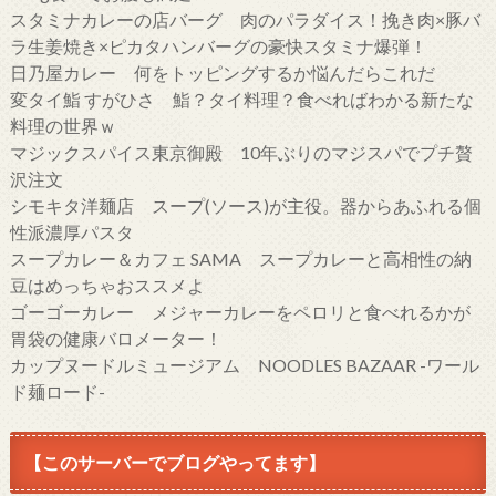
スタミナカレーの店バーグ 肉のパラダイス！挽き肉×豚バ
ラ生姜焼き×ピカタハンバーグの豪快スタミナ爆弾！
日乃屋カレー 何をトッピングするか悩んだらこれだ
変タイ鮨 すがひさ 鮨？タイ料理？食べればわかる新たな
料理の世界ｗ
マジックスパイス東京御殿 10年ぶりのマジスパでプチ贅
沢注文
シモキタ洋麺店 スープ(ソース)が主役。器からあふれる個
性派濃厚パスタ
スープカレー＆カフェ SAMA スープカレーと高相性の納
豆はめっちゃおススメよ
ゴーゴーカレー メジャーカレーをペロリと食べれるかが
胃袋の健康バロメーター！
カップヌードルミュージアム NOODLES BAZAAR -ワール
ド麺ロード-
【このサーバーでブログやってます】