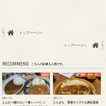
トップページへ
トップページへ
RECOMMEND
こちらの記事も人気です。
秋葉原
調布・府中・狛江
2025.1.29
2023.3.11
とんかつ檍のカレー屋 いっぺこっ
とんきち 普通サイズでも満足度高