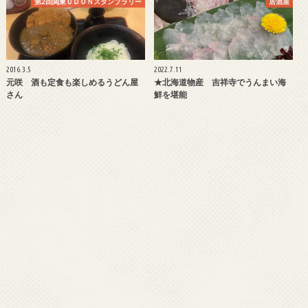
第2回関東ＵＤＯＮスタンプラリー
居酒屋
2016.3.5
2022.7.11
元咲 酒も定食も楽しめるうどん屋
★北海道物産 吉祥寺でうんまい海
さん
鮮を堪能