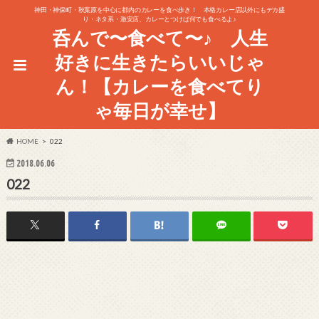
神田・神保町・秋葉原を中心に都内のカレーを食べ歩き！ 本格カレー店以外にもデカ盛
り・ネタ系・激安店、カレーとつけば何でも食べるよ♪
呑んで〜食べて〜♪ 人生
好きに生きたらいいじゃ
ん！【カレーを食べてり
ゃ毎日が幸せ】
HOME
022
2018.06.06
022