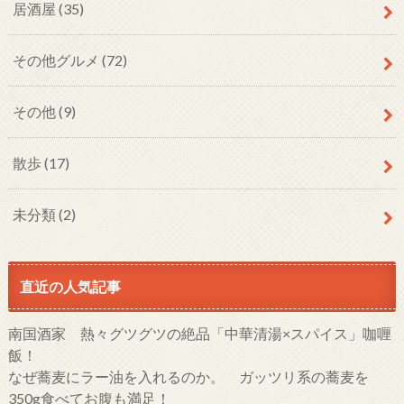
居酒屋
(35)
その他グルメ
(72)
その他
(9)
散歩
(17)
未分類
(2)
直近の人気記事
南国酒家 熱々グツグツの絶品「中華清湯×スパイス」咖喱
飯！
なぜ蕎麦にラー油を入れるのか。 ガッツリ系の蕎麦を
350g食べてお腹も満足！