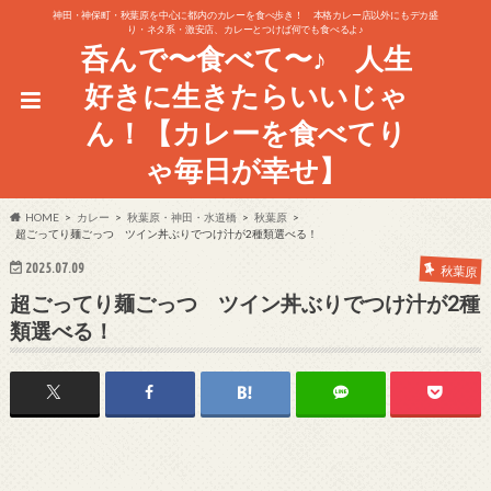
神田・神保町・秋葉原を中心に都内のカレーを食べ歩き！ 本格カレー店以外にもデカ盛
り・ネタ系・激安店、カレーとつけば何でも食べるよ♪
呑んで〜食べて〜♪ 人生
好きに生きたらいいじゃ
ん！【カレーを食べてり
ゃ毎日が幸せ】
HOME
カレー
秋葉原・神田・水道橋
秋葉原
超ごってり麺ごっつ ツイン丼ぶりでつけ汁が2種類選べる！
2025.07.09
秋葉原
超ごってり麺ごっつ ツイン丼ぶりでつけ汁が2種
類選べる！