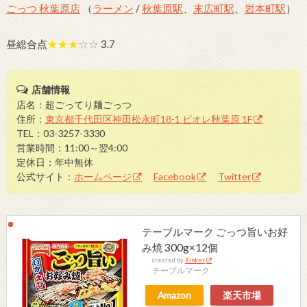
ごっつ 秋葉原店
（
ラーメン
/
秋葉原駅
、
末広町駅
、
岩本町駅
）
昼総合点
★★★
☆☆
3.7
店舗情報
店名：超ごってり麺ごっつ
住所：
東京都千代田区神田松永町18-1 ビオレ秋葉原 1F
TEL：03-3257-3330
営業時間：11:00～翌4:00
定休日：年中無休
公式サイト：
ホームページ
Facebook
Twitter
テーブルマーク ごっつ旨いお好
み焼 300g×12個
created by
Rinker
テーブルマーク
Amazon
楽天市場