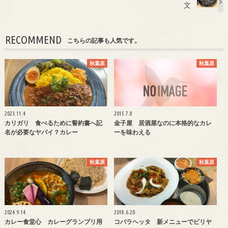
文
RECOMMEND
こちらの記事も人気です。
秋葉原
秋葉原
2023.11.4
2015.7.8
カリガリ 食べるために誓約書へ記
金子屋 居酒屋なのに本格的なカレ
名が必要なヤバイ？カレー
ーを味わえる
秋葉原
秋葉原
2024.9.14
2018.6.20
カレー食堂心 カレーグランプリ用
コバラヘッタ 新メニューでビリヤ