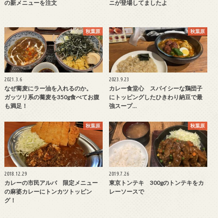
の新メニューを注文
ニが登場してましたよ
秋葉原
秋葉原
2021.3.6
2023.9.23
なぜ蕎麦にラー油を入れるのか。
カレー食堂心 スパイシーな鶏団子
ガッツリ系の蕎麦を350g食べてお腹
にトッピングしたひきわり納豆で最
も満足！
強スープ…
秋葉原
秋葉原
2018.12.29
2019.7.26
カレーの市民アルバ 限定メニュー
東京トンテキ 300gのトンテキをカ
の麻婆カレーにトンカツトッピン
レーソースで
グ！