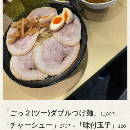
「ごっ２(ツー)ダブルつけ麺」
1,180円＋
「チャーシュー」
「味付玉子」
270円＋
120