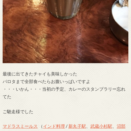
最後に出てきたチャイも美味しかった
パロタまで全部食べたらお腹いっぱいですよ
・・・いかん・・・当初の予定、カレーのスタンプラリー忘れ
てた
ご馳走様でした
マドラスミールス
（
インド料理
/
新丸子駅
、
武蔵小杉駅
、
沼部