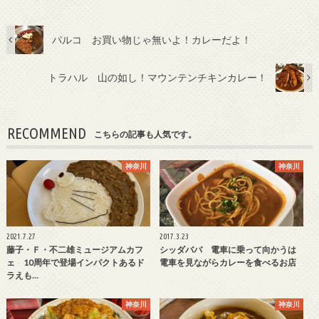
パルコ お買い物じゃ無いよ！カレーだよ！
トラハル 山の如し！マウンテンチキンカレー！
RECOMMEND
こちらの記事も人気です。
神奈川
神奈川
2021.7.27
2017.3.23
藤子・Ｆ・不二雄ミュージアムカフ
シッダババ 電車に乗って向かうは
ェ 10周年で登場インパクトあるド
電車を見ながらカレーを食べるお店
ラえも…
神奈川
神奈川