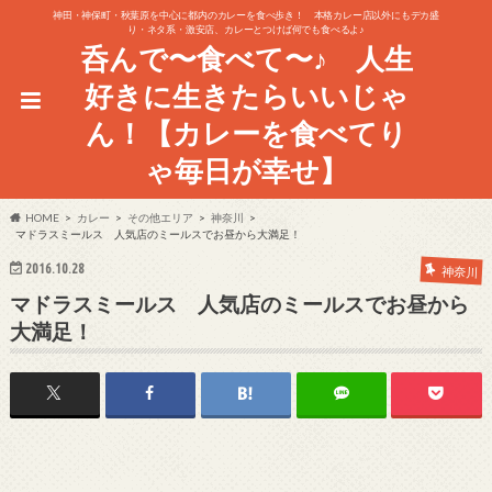
神田・神保町・秋葉原を中心に都内のカレーを食べ歩き！ 本格カレー店以外にもデカ盛
り・ネタ系・激安店、カレーとつけば何でも食べるよ♪
呑んで〜食べて〜♪ 人生
好きに生きたらいいじゃ
ん！【カレーを食べてり
ゃ毎日が幸せ】
HOME
カレー
その他エリア
神奈川
マドラスミールス 人気店のミールスでお昼から大満足！
2016.10.28
神奈川
マドラスミールス 人気店のミールスでお昼から
大満足！