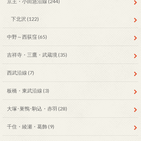
京王・小田急沿線
(244)
下北沢
(122)
中野～西荻窪
(65)
吉祥寺・三鷹・武蔵境
(35)
西武沿線
(7)
板橋・東武沿線
(3)
大塚･巣鴨･駒込・赤羽
(28)
千住・綾瀬・葛飾
(9)