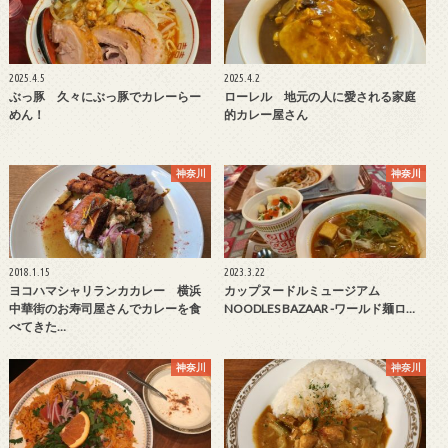
2025.4.5
2025.4.2
ぶっ豚 久々にぶっ豚でカレーらー
ローレル 地元の人に愛される家庭
めん！
的カレー屋さん
神奈川
神奈川
2018.1.15
2023.3.22
ヨコハマシャリランカカレー 横浜
カップヌードルミュージアム
中華街のお寿司屋さんでカレーを食
NOODLES BAZAAR -ワールド麺ロ…
べてきた…
神奈川
神奈川