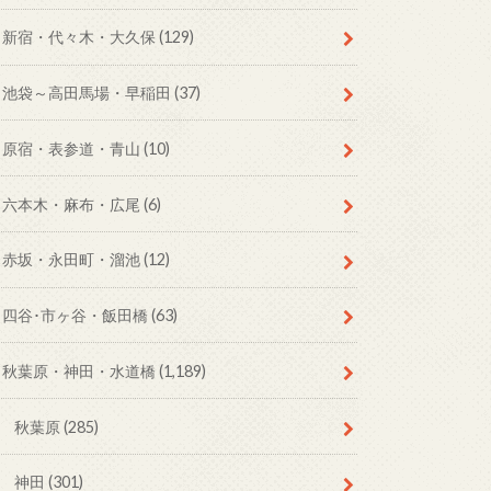
新宿・代々木・大久保
(129)
池袋～高田馬場・早稲田
(37)
原宿・表参道・青山
(10)
六本木・麻布・広尾
(6)
赤坂・永田町・溜池
(12)
四谷･市ヶ谷・飯田橋
(63)
秋葉原・神田・水道橋
(1,189)
秋葉原
(285)
神田
(301)