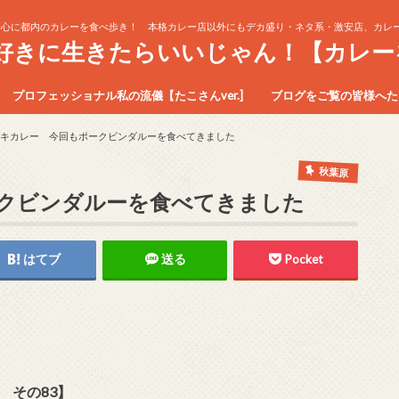
中心に都内のカレーを食べ歩き！ 本格カレー店以外にもデカ盛り・ネタ系・激安店、カレー
生好きに生きたらいいじゃん！【カレー
プロフェッショナル私の流儀【たこさんver.]
ブログをご覧の皆様へたこ
キカレー 今回もポークビンダルーを食べてきました
秋葉原
クビンダルーを食べてきました
はてブ
送る
Pocket
 その83】