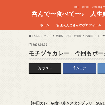
神田・神保町・秋葉原を
呑んで〜食べて〜♪ 人
ホーム
管理人(たこさん)のプロフィール
HOME
カレー
秋葉原・神田・水道橋
秋葉原
モチヅ
2022.01.29
モチヅキカレー 今回もポー
ポスト
シェア
【神田カレー街食べ歩きスタンプラリー2021