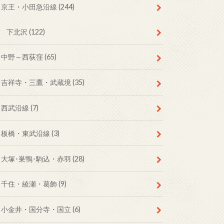
京王・小田急沿線
(244)
下北沢
(122)
中野～西荻窪
(65)
吉祥寺・三鷹・武蔵境
(35)
西武沿線
(7)
板橋・東武沿線
(3)
大塚･巣鴨･駒込・赤羽
(28)
千住・綾瀬・葛飾
(9)
小金井・国分寺・国立
(6)