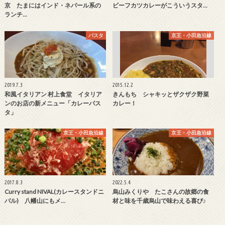
京 たまにはインド・ネパール系の
ビーフカツカレーがこういうスタ…
ランチ…
パスタ
京王・小田急沿線
2019.7.3
2015.12.2
和風イタリアン 村上食堂 イタリア
きんもち シャキッとザクザク野菜
ンのお店の新メニュー「カレーパス
カレー！
タ」
京王・小田急沿線
京王・小田急沿線
2017.8.3
2022.5.4
Curry stand NIVAL(カレースタンドニ
烏山みくりや たこさんの故郷の食
バル) 八幡山にもメ…
材と味を千歳烏山で味わえる喜び♪