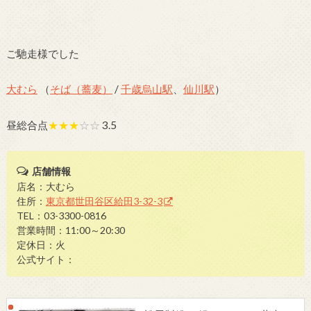
ご馳走様でした
大むら
（
そば（蕎麦）
/
千歳烏山駅
、
仙川駅
）
昼総合点
★★★
☆☆
3.5
店舗情報
店名：大むら
住所：
東京都世田谷区給田3-32-3
TEL：03-3300-0816
営業時間：11:00～20:30
定休日：火
公式サイト：