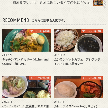
蕎麦食堂いけち 近所に欲しいタイプのお店だなぁ
RECOMMEND
こちらの記事も人気です。
京王・小田急沿線
京王・小田急沿線
2018.7.20
2017.11.17
キッチン アンド カリー (kitchen and
ムンランギットカフェ アジアンテ
CURRY) 流しの…
イストの真っ黒カレー
京王・小田急沿線
京王・小田急沿線
2020.5.13
2018.5.18
インド・ネパール居酒屋 ナマステ東
カレーライスCari－Rio(カリヒオ)