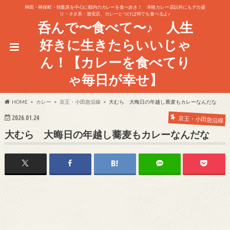
神田・神保町・秋葉原を中心に都内のカレーを食べ歩き！ 本格カレー店以外にもデカ盛
り・ネタ系・激安店、カレーとつけば何でも食べるよ♪
呑んで〜食べて〜♪ 人生
好きに生きたらいいじゃ
ん！【カレーを食べてり
ゃ毎日が幸せ】
HOME
カレー
京王・小田急沿線
大むら 大晦日の年越し蕎麦もカレーなんだな
2026.01.24
京王・小田急沿線
大むら 大晦日の年越し蕎麦もカレーなんだな