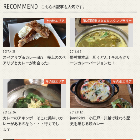
RECOMMEND
こちらの記事も人気です。
その他エリア
第2回関東ＵＤＯＮスタンプラリー
2017.4.28
2016.6.9
スペアリブ＆カレーrib's 極上のスペ
野村屋本店 耳うどん！それもグリ
アリブとカレーが出会った♪
ーンカレーバージョンだ！
その他エリア
その他エリア
2016.2.26
2018.8.12
カレーのアキンボ そこに美味いカ
jam3281 小江戸・川越で味わう歴
レーがあるのなら・・・行くでし
史を感じる焼カレー
ょ？