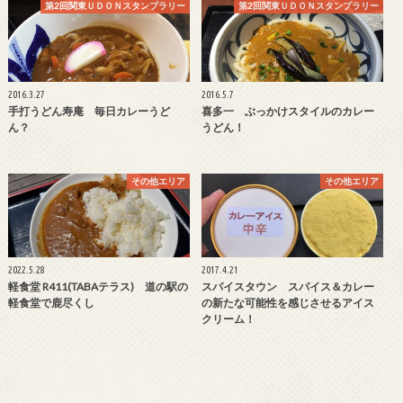
第2回関東ＵＤＯＮスタンプラリー
第2回関東ＵＤＯＮスタンプラリー
2016.3.27
2016.5.7
手打うどん寿庵 毎日カレーうど
喜多一 ぶっかけスタイルのカレー
ん？
うどん！
その他エリア
その他エリア
2022.5.28
2017.4.21
軽食堂 R411(TABAテラス) 道の駅の
スパイスタウン スパイス＆カレー
軽食堂で鹿尽くし
の新たな可能性を感じさせるアイス
クリーム！