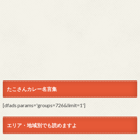
たこさんカレー名言集
[dfads params='groups=726&limit=1']
エリア・地域別でも読めますよ