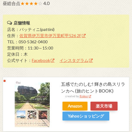
昼総合点
★★★★
☆
4.0
店舗情報
店名：パッティニ(pattini)
住所：
佐賀県伊万里市伊万里町甲526 2F
TEL：050-5362-0400
営業時間：11:30～15:00
定休日：木
公式サイト：
Facebook
インスタグラム
五感でたのしむ! 輝きの島スリラ
ンカへ (旅のヒントBOOK)
created by
Rinker
Amazon
楽天市場
Yahooショッピング