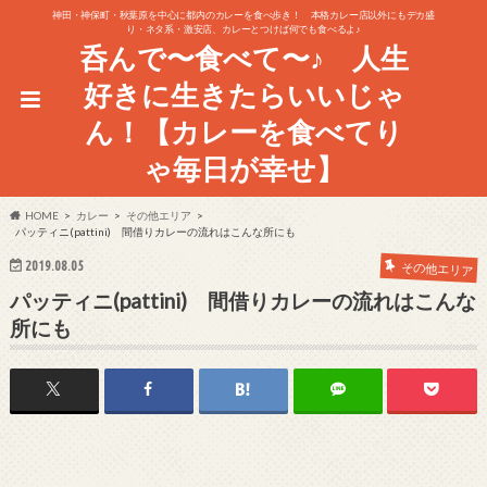
神田・神保町・秋葉原を中心に都内のカレーを食べ歩き！ 本格カレー店以外にもデカ盛
り・ネタ系・激安店、カレーとつけば何でも食べるよ♪
呑んで〜食べて〜♪ 人生
好きに生きたらいいじゃ
ん！【カレーを食べてり
ゃ毎日が幸せ】
HOME
カレー
その他エリア
パッティニ(pattini) 間借りカレーの流れはこんな所にも
2019.08.05
その他エリア
パッティニ(pattini) 間借りカレーの流れはこんな
所にも