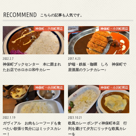
RECOMMEND
こちらの記事も人気です。
神保町・小川町周辺
神保町・小川町周辺
2022.2.7
2017.4.23
神保町ブックセンター 本に囲まれ
炉端・鉄板・咖喱 しろ 神保町で
たお店でホロホロ和牛カレー
居酒屋のランチカレー♪
神保町・小川町周辺
神保町・小川町周辺
2022.1.19
2023.10.21
ガヴィアル お肉もシーフードも食
欧風カレー ボンディ神保町本店 行
べたい欲張り気分にはミックスカレ
列を避けて夕方にリッチな欧風カレ
ー！
ーを