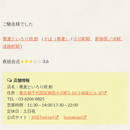
ご馳走様でした
蕎麦といろり焼 創
（
そば（蕎麦）
/
小川町駅
、
新御茶ノ水駅
、
淡路町駅
）
夜総合点
★★★
☆☆
3.6
店舗情報
店名：蕎麦といろり焼 創
住所：
東京都千代田区神田小川町1-10-3 保坂ビル 1F
TEL：03-6206-8825
営業時間：11:30～14:00 17:30～22:00
定休日：土日祝
公式サイト：
X(旧Twitter)
Instagram