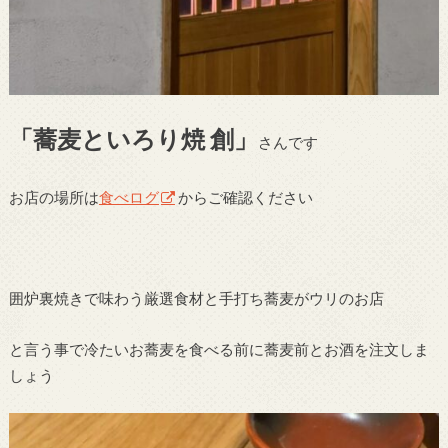
「蕎麦といろり焼 創」
さんです
お店の場所は
食べログ
からご確認ください
囲炉裏焼きで味わう厳選食材と手打ち蕎麦がウリのお店
と言う事で冷たいお蕎麦を食べる前に蕎麦前とお酒を注文しま
しょう