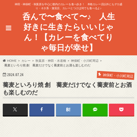
神田・神保町・秋葉原を中心に都内のカレーを食べ歩き！ 本格カレー店以外にもデカ盛
り・ネタ系・激安店、カレーとつけば何でも食べるよ♪
呑んで〜食べて〜♪ 人生
好きに生きたらいいじゃ
ん！【カレーを食べてり
ゃ毎日が幸せ】
HOME
カレー
秋葉原・神田・水道橋
神保町・小川町周辺
蕎麦といろり焼 創 蕎麦だけでなく蕎麦前とお酒も楽しむのだ
2024.07.24
神保町・小川町周辺
蕎麦といろり焼 創 蕎麦だけでなく蕎麦前とお酒
も楽しむのだ