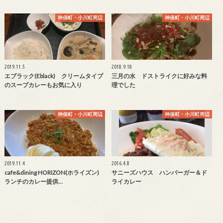
神保町・小川町周辺
神保町・小川町周辺
2019.11.5
2018.9.18
エブラック(Eblack) クリームタイプ
三月の水 ドストライクに好みな料
のスープカレーもお気に入り
理でした
神保町・小川町周辺
神保町・小川町周辺
2019.11.4
2016.4.8
cafe&dining HORIZON(ホライズン)
サニーズハウス ハンバーガー＆ド
ランチのカレー提供…
ライカレー