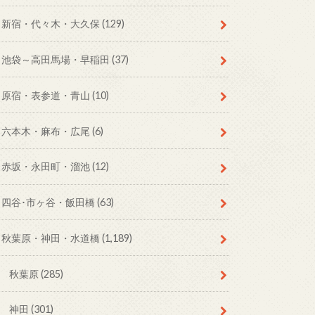
新宿・代々木・大久保
(129)
池袋～高田馬場・早稲田
(37)
原宿・表参道・青山
(10)
六本木・麻布・広尾
(6)
赤坂・永田町・溜池
(12)
四谷･市ヶ谷・飯田橋
(63)
秋葉原・神田・水道橋
(1,189)
秋葉原
(285)
神田
(301)