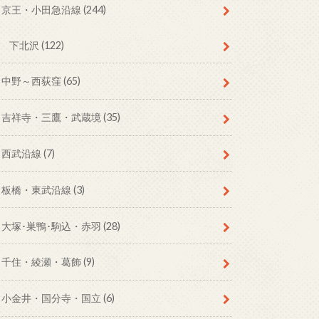
京王・小田急沿線
(244)
下北沢
(122)
中野～西荻窪
(65)
吉祥寺・三鷹・武蔵境
(35)
西武沿線
(7)
板橋・東武沿線
(3)
大塚･巣鴨･駒込・赤羽
(28)
千住・綾瀬・葛飾
(9)
小金井・国分寺・国立
(6)