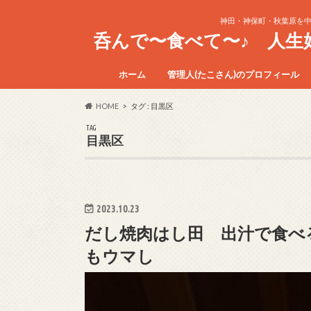
神田・神保町・秋葉原を
呑んで〜食べて〜♪ 人
ホーム
管理人(たこさん)のプロフィール
HOME
タグ : 目黒区
TAG
目黒区
2023.10.23
だし焼肉はし田 出汁で食べ
もウマし