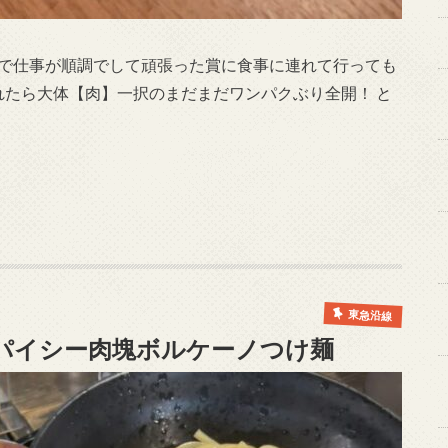
様で仕事が順調でして頑張った賞に食事に連れて行っても
れたら大体【肉】一択のまだまだワンパクぶり全開！ と
東急沿線
パイシー肉塊ボルケーノつけ麺