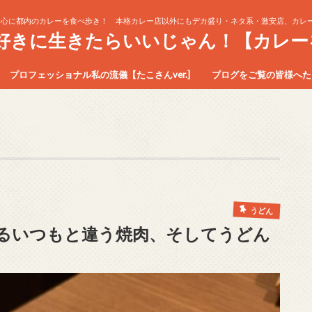
中心に都内のカレーを食べ歩き！ 本格カレー店以外にもデカ盛り・ネタ系・激安店、カレー
生好きに生きたらいいじゃん！【カレー
プロフェッショナル私の流儀【たこさんver.]
ブログをご覧の皆様へたこ
うどん
るいつもと違う焼肉、そしてうどん