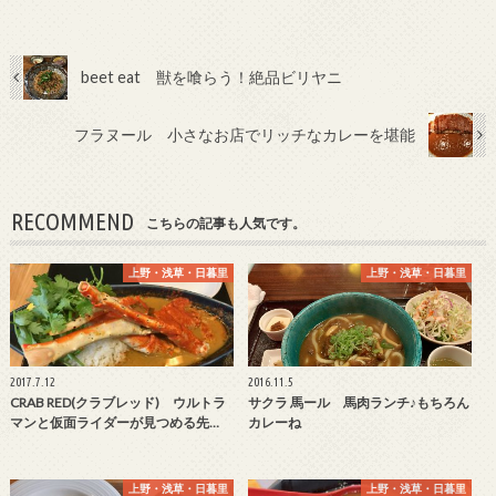
beet eat 獣を喰らう！絶品ビリヤニ
フラヌール 小さなお店でリッチなカレーを堪能
RECOMMEND
こちらの記事も人気です。
上野・浅草・日暮里
上野・浅草・日暮里
2017.7.12
2016.11.5
CRAB RED(クラブレッド) ウルトラ
サクラ 馬ール 馬肉ランチ♪もちろん
マンと仮面ライダーが見つめる先…
カレーね
上野・浅草・日暮里
上野・浅草・日暮里