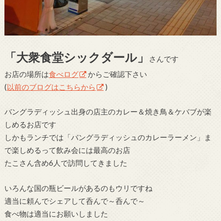
「大衆食堂シックダール」
さんです
お店の場所は
食べログ
からご確認下さい
(
以前のブログはこちらから
)
バングラディッシュ出身の店主のカレー＆焼き鳥＆ケバブが楽
しめるお店です
しかもランチでは「バングラディッシュのカレーラーメン」ま
で楽しめるって飲み会には最高のお店
たこさん含め6人で訪問してきました
いろんな国の瓶ビールがあるのもウリですね
適当に頼んでシェアして呑んで～呑んで～
食べ物は適当にお願いしました