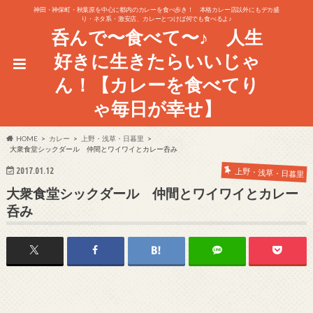
神田・神保町・秋葉原を中心に都内のカレーを食べ歩き！ 本格カレー店以外にもデカ盛
り・ネタ系・激安店、カレーとつけば何でも食べるよ♪
呑んで〜食べて〜♪ 人生
好きに生きたらいいじゃ
ん！【カレーを食べてり
ゃ毎日が幸せ】
HOME
カレー
上野・浅草・日暮里
大衆食堂シックダール 仲間とワイワイとカレー呑み
2017.01.12
上野・浅草・日暮里
大衆食堂シックダール 仲間とワイワイとカレー
呑み