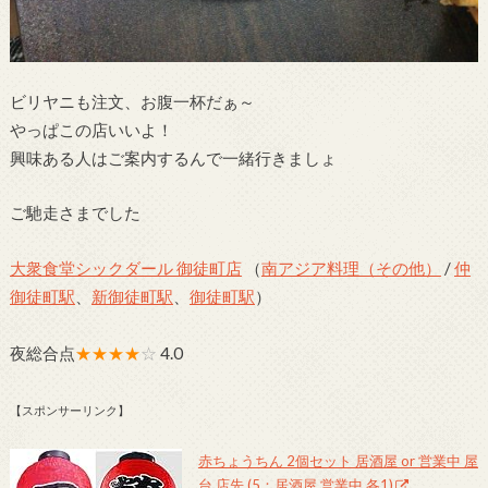
ビリヤニも注文、お腹一杯だぁ～
やっぱこの店いいよ！
興味ある人はご案内するんで一緒行きましょ
ご馳走さまでした
大衆食堂シックダール 御徒町店
（
南アジア料理（その他）
/
仲
御徒町駅
、
新御徒町駅
、
御徒町駅
）
夜総合点
★★★★
☆
4.0
【スポンサーリンク】
赤ちょうちん 2個セット 居酒屋 or 営業中 屋
台 店先 (5：居酒屋 営業中 各1)