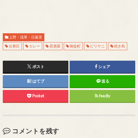
上野・浅草・日暮里
台東区
カレー
居酒屋
御徒町
ビリヤニ
焼き鳥
ポスト
シェア
はてブ
送る
Pocket
feedly
コメントを残す