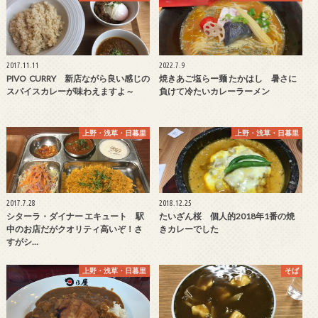
2017.11.11
2022.7.9
PIVO CURRY 新店ながら良い感じの
焼きあご塩らー麺 たかはし 暑さに
スパイスカレーが味わえますよ～
負けて冷たいカレーラーメン
上野・浅草・日暮里
上野・浅草・日暮里
2017.7.28
2018.12.25
シターラ・ダイナー エキュート 駅
たいざん桜 個人的2018年1番の焼
中のお店だがクオリティ高いぞ！さ
きカレーでした
すがシ…
上野・浅草・日暮里
そば