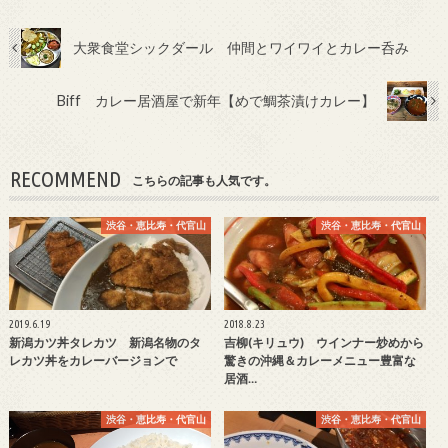
大衆食堂シックダール 仲間とワイワイとカレー呑み
Biff カレー居酒屋で新年【めで鯛茶漬けカレー】
RECOMMEND
こちらの記事も人気です。
渋谷・恵比寿・代官山
渋谷・恵比寿・代官山
2019.6.19
2018.8.23
新潟カツ丼タレカツ 新潟名物のタ
吉柳(キリュウ) ウインナー炒めから
レカツ丼をカレーバージョンで
驚きの沖縄＆カレーメニュー豊富な
居酒…
渋谷・恵比寿・代官山
渋谷・恵比寿・代官山