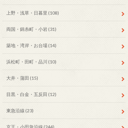
上野・浅草・日暮里
(108)
両国・錦糸町・小岩
(31)
築地・湾岸・お台場
(14)
浜松町・田町・品川
(10)
大井・蒲田
(15)
目黒・白金・五反田
(12)
東急沿線
(23)
京王・小田急沿線
(244)