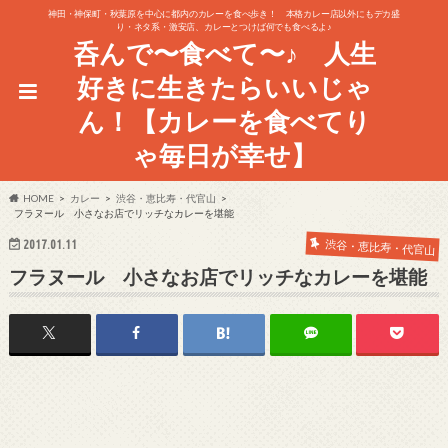
神田・神保町・秋葉原を中心に都内のカレーを食べ歩き！ 本格カレー店以外にもデカ盛
り・ネタ系・激安店、カレーとつけば何でも食べるよ♪
呑んで〜食べて〜♪ 人生
好きに生きたらいいじゃ
ん！【カレーを食べてり
ゃ毎日が幸せ】
HOME
カレー
渋谷・恵比寿・代官山
フラヌール 小さなお店でリッチなカレーを堪能
2017.01.11
渋谷・恵比寿・代官山
フラヌール 小さなお店でリッチなカレーを堪能