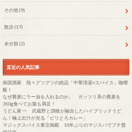
その他
(9)
散歩
(17)
未分類
(2)
直近の人気記事
南国酒家 熱々グツグツの絶品「中華清湯×スパイス」咖喱
飯！
なぜ蕎麦にラー油を入れるのか。 ガッツリ系の蕎麦を
350g食べてお腹も満足！
うどん家 一 武蔵野と讃岐が融合したハイブリッドうど
ん！極上出汁が光る「ピリとろカレー」
マジックスパイス東京御殿 10年ぶりのマジスパでプチ贅
沢注文