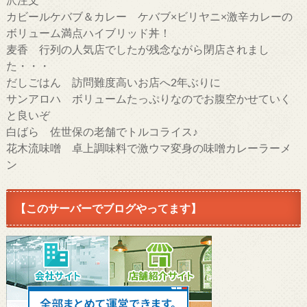
カビールケバブ＆カレー ケバブ×ビリヤニ×激辛カレーの
ボリューム満点ハイブリッド丼！
麦香 行列の人気店でしたが残念ながら閉店されまし
た・・・
だしごはん 訪問難度高いお店へ2年ぶりに
サンアロハ ボリュームたっぷりなのでお腹空かせていく
と良いぞ
白ばら 佐世保の老舗でトルコライス♪
花木流味噌 卓上調味料で激ウマ変身の味噌カレーラーメ
ン
【このサーバーでブログやってます】