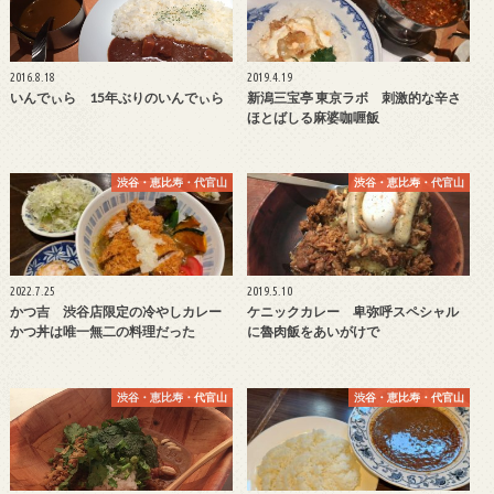
2016.8.18
2019.4.19
いんでぃら 15年ぶりのいんでぃら
新潟三宝亭 東京ラボ 刺激的な辛さ
ほとばしる麻婆咖喱飯
渋谷・恵比寿・代官山
渋谷・恵比寿・代官山
2022.7.25
2019.5.10
かつ吉 渋谷店限定の冷やしカレー
ケニックカレー 卑弥呼スペシャル
かつ丼は唯一無二の料理だった
に魯肉飯をあいがけで
渋谷・恵比寿・代官山
渋谷・恵比寿・代官山