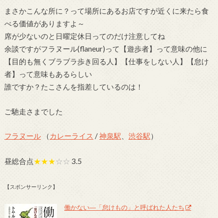
まさかこんな所に？って場所にあるお店ですが近くに来たら食
べる価値がありますよ～
席が少ないのと日曜定休日ってのだけ注意してね
余談ですがフラヌール(flaneur)って【遊歩者】って意味の他に
【目的も無くブラブラ歩き回る人】【仕事をしない人】【怠け
者】って意味もあるらしい
誰ですか？たこさんを指差しているのは！
ご馳走さまでした
フラヌール
（
カレーライス
/
神泉駅
、
渋谷駅
）
昼総合点
★★★
☆☆
3.5
【スポンサーリンク】
働かない―「怠けもの」と呼ばれた人たち