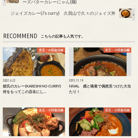
ーズバターカレーにゃん(麺)
ジェイズカレー(J’s curry) 久我山で久々のジェイズ丼
RECOMMEND
こちらの記事も人気です。
京王・小田急沿線
京王・小田急沿線
2022.6.22
2015.11.19
彼氏のカレー(KARESHI NO CURRY)
NIVAL 感と嗅覚で偶然見つけた大当
何をもってこの店名にし…
たり！
京王・小田急沿線
京王・小田急沿線