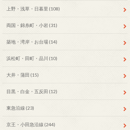
上野・浅草・日暮里
(108)
両国・錦糸町・小岩
(31)
築地・湾岸・お台場
(14)
浜松町・田町・品川
(10)
大井・蒲田
(15)
目黒・白金・五反田
(12)
東急沿線
(23)
京王・小田急沿線
(244)