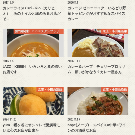
2017.3.9
2020.8.1
カレーライス Cari－Rio（カリヒ
ガレージ ゼロニーロク いろどり野
オ） あのナイルと縁のあるお店だ
菜トッピングがおすすめなスパイス
そ…
カレー
第2回関東ＵＤＯＮスタンプラリー
京王・小田急沿線
2016.3.4
2016.1.10
JAZZ KEIRIN いろいろと奥の深い
カレー＆ハーブ チェリーブロッサ
お店です
ム 願いがかなう？カレー屋さん
京王・小田急沿線
京王・小田急沿線
2024.11.23
2023.8.19
yum 幡ヶ谷にオシャレで激美味し
nope(ノープ) スパイス×中華×ワイ
い点心のお店が出来た
ンのお洒落なお店