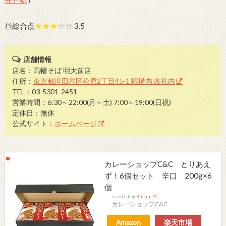
昼総合点
★★★
☆☆
3.5
店舗情報
店名：高幡そば 明大前店
住所：
東京都世田谷区松原2丁目45-1 駅構内 改札内
TEL：03-5301-2451
営業時間：6:30～22:00(月～土) 7:00～19:00(日祝)
定休日：無休
公式サイト：
ホームページ
カレーショップC&C とりあえ
ず！6個セット 辛口 200g×6
個
created by
Rinker
カレーショップC&C
Amazon
楽天市場