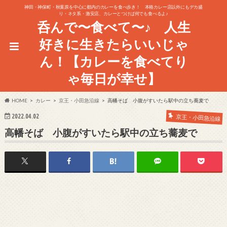
神田・神保町・秋葉原を中心に都内のカレーを食べ歩き！ 本格カレー店以外にもデカ盛
り・ネタ系・激安店、カレーとつけば何でも食べるよ♪
呑んで〜食べて〜♪ 人生
好きに生きたらいいじゃ
ん！【カレーを食べてり
ゃ毎日が幸せ】
HOME
カレー
京王・小田急沿線
高幡そば 小腹がすいたら駅中の立ち蕎麦で
2022.04.02
京王・小田急沿線
高幡そば 小腹がすいたら駅中の立ち蕎麦で