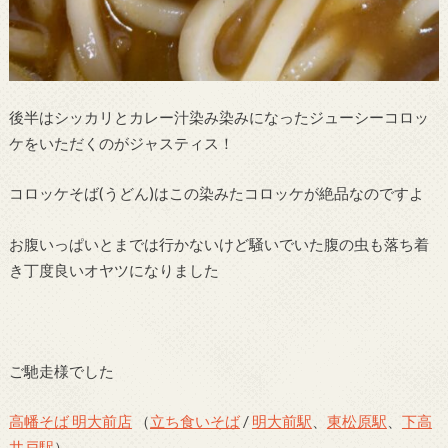
後半はシッカリとカレー汁染み染みになったジューシーコロッ
ケをいただくのがジャスティス！
コロッケそば(うどん)はこの染みたコロッケが絶品なのですよ
お腹いっぱいとまでは行かないけど騒いでいた腹の虫も落ち着
き丁度良いオヤツになりました
ご馳走様でした
高幡そば 明大前店
（
立ち食いそば
/
明大前駅
、
東松原駅
、
下高
井戸駅
）