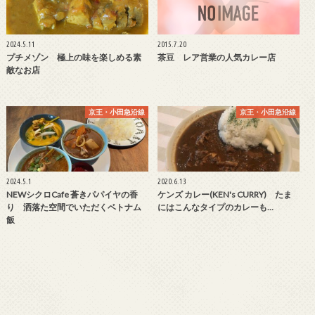
2024.5.11
2015.7.20
プチメゾン 極上の味を楽しめる素
茶豆 レア営業の人気カレー店
敵なお店
京王・小田急沿線
京王・小田急沿線
2024.5.1
2020.6.13
NEWシクロCafe 蒼きパパイヤの香
ケンズ カレー(KEN's CURRY) たま
り 洒落た空間でいただくベトナム
にはこんなタイプのカレーも…
飯