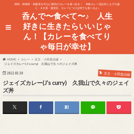
神田・神保町・秋葉原を中心に都内のカレーを食べ歩き！ 本格カレー店以外にもデカ盛
り・ネタ系・激安店、カレーとつけば何でも食べるよ♪
呑んで〜食べて〜♪ 人生
好きに生きたらいいじゃ
ん！【カレーを食べてり
ゃ毎日が幸せ】
HOME
カレー
京王・小田急沿線
ジェイズカレー(J’s curry) 久我山で久々のジェイズ丼
2022.03.30
京王・小田急沿線
ジェイズカレー(J’s curry) 久我山で久々のジェイ
ズ丼