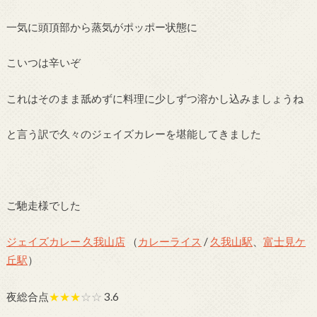
一気に頭頂部から蒸気がポッポー状態に
こいつは辛いぞ
これはそのまま舐めずに料理に少しずつ溶かし込みましょうね
と言う訳で久々のジェイズカレーを堪能してきました
ご馳走様でした
ジェイズカレー 久我山店
（
カレーライス
/
久我山駅
、
富士見ケ
丘駅
）
夜総合点
★★★
☆☆
3.6