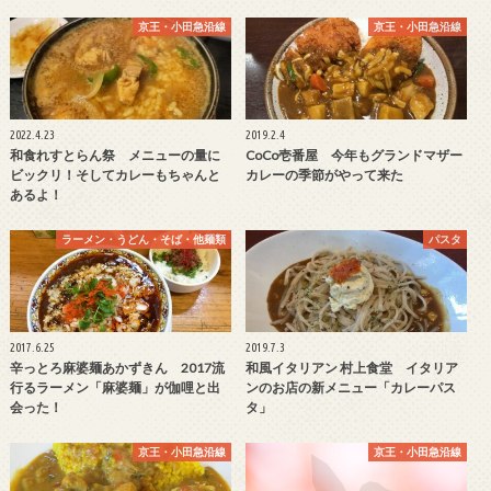
京王・小田急沿線
京王・小田急沿線
2022.4.23
2019.2.4
和食れすとらん祭 メニューの量に
CoCo壱番屋 今年もグランドマザー
ビックリ！そしてカレーもちゃんと
カレーの季節がやって来た
あるよ！
ラーメン・うどん・そば・他麺類
パスタ
2017.6.25
2019.7.3
辛っとろ麻婆麺あかずきん 2017流
和風イタリアン 村上食堂 イタリア
行るラーメン「麻婆麺」が伽哩と出
ンのお店の新メニュー「カレーパス
会った！
タ」
京王・小田急沿線
京王・小田急沿線