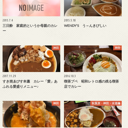
2015.7.4
2015.5.18
三日酔 家庭的というか母親のカレ
WENDY'S う～んきびしい
ー
神田
神田
2017.11.29
2016.10.3
すき焼ゑびす本廛 カレー「愛」あ
喫茶プペ 昭和レトロ感の残る喫茶
ふれる愛盛りメニュー♪
店でカレー
神田
秋葉原・神田・水道橋