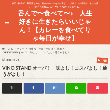
神田・神保町・秋葉原を中心に都内のカレーを食べ歩き！ 本格カレー店以外にもデカ盛
り・ネタ系・激安店、カレーとつけば何でも食べるよ♪
呑んで〜食べて〜♪ 人生
好きに生きたらいいじゃ
ん！【カレーを食べてり
ゃ毎日が幸せ】
HOME
カレー
秋葉原・神田・水道橋
神田
VINO STAND オーパ！ 味よし！コスパよし！通うがよし！
2016.11.29
神田
VINO STAND オーパ！ 味よし！コスパよし！通
うがよし！