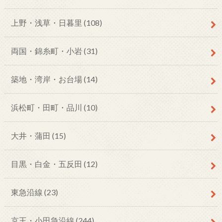
上野・浅草・日暮里
(108)
両国・錦糸町・小岩
(31)
築地・湾岸・お台場
(14)
浜松町・田町・品川
(10)
大井・蒲田
(15)
目黒・白金・五反田
(12)
東急沿線
(23)
京王・小田急沿線
(244)