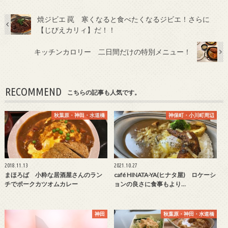
焼ジビエ 罠 寒くなると食べたくなるジビエ！さらに
【じびえカリィ】だ！！
キッチンカロリー 二日間だけの特別メニュー！
RECOMMEND
こちらの記事も人気です。
秋葉原・神田・水道橋
神保町・小川町周辺
2018.11.13
2021.10.27
まほろば 小粋な居酒屋さんのラン
café HINATA-YA(ヒナタ屋) ロケーシ
チでポークカツオムカレー
ョンの良さに食事もより…
神田
秋葉原・神田・水道橋