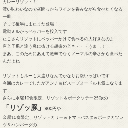
カレーリゾット！
濃い味わいなので昼間っからワインを呑みながら食べたくなる
一皿
そして後半にまたまた登場！
電動ミルからペッパーを投入です
たこさんリゾットにペッパーかけて食べるの大好きなのよ
唐辛子系と違う鼻に抜ける胡椒の辛さ・・・うまし！
まあ、このためにあえて激辛でなくノーマルの辛さから食べた
んだよね
リゾットもルーも大盛りなんでかなりお腹いっぱいです
今回はカレーでしたがアンチョビスープヌードルも気になりま
す
さらに水曜10食限定、リゾット＆ポークソテー250gの
「リゾッ豚」
800円や
金曜10食限定、リゾットカリー＆トマトパスタ＆ポークカツレ
ツ＆ハンバーグの