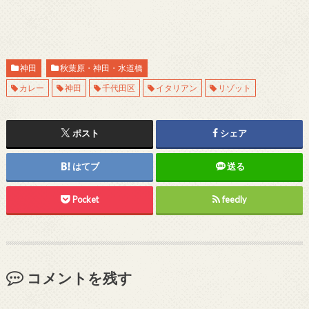
神田
秋葉原・神田・水道橋
カレー
神田
千代田区
イタリアン
リゾット
ポスト
シェア
はてブ
送る
Pocket
feedly
コメントを残す