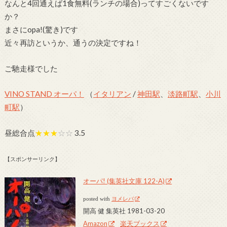
なんと4回通えば1食無料(ランチの場合)ってすごくないです
か？
まさにopa!(驚き)です
近々再訪というか、通うの決定ですね！
ご馳走様でした
VINO STAND オーパ！
（
イタリアン
/
神田駅
、
淡路町駅
、
小川
町駅
）
昼総合点
★★★
☆☆
3.5
【スポンサーリンク】
オーパ! (集英社文庫 122-A)
posted with
ヨメレバ
開高 健 集英社 1981-03-20
Amazon
楽天ブックス