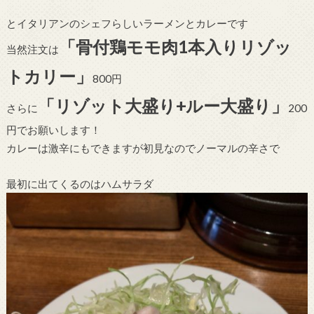
とイタリアンのシェフらしいラーメンとカレーです
「骨付鶏モモ肉1本入りリゾッ
当然注文は
トカリー」
800円
「リゾット大盛り+ルー大盛り」
さらに
200
円でお願いします！
カレーは激辛にもできますが初見なのでノーマルの辛さで
最初に出てくるのはハムサラダ