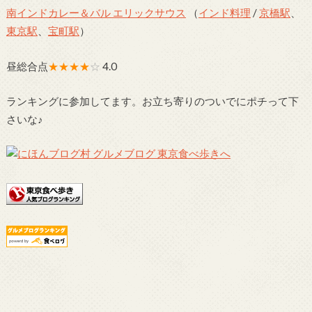
南インドカレー＆バル エリックサウス
（
インド料理
/
京橋駅
、
東京駅
、
宝町駅
）
昼総合点
★★★★
☆
4.0
ランキングに参加してます。お立ち寄りのついでにポチって下
さいな♪