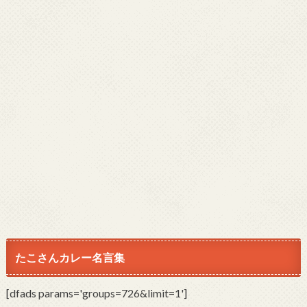
たこさんカレー名言集
[dfads params='groups=726&limit=1']