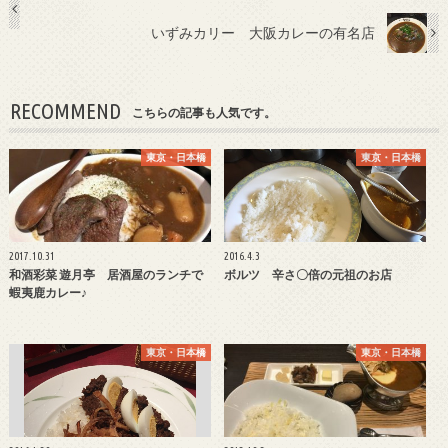
いずみカリー 大阪カレーの有名店
RECOMMEND
こちらの記事も人気です。
東京・日本橋
東京・日本橋
2017.10.31
2016.4.3
和酒彩菜 遊月亭 居酒屋のランチで
ボルツ 辛さ〇倍の元祖のお店
蝦夷鹿カレー♪
東京・日本橋
東京・日本橋