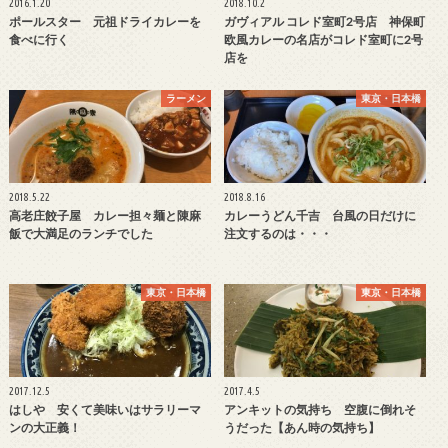
2016.1.20
2018.10.2
ポールスター 元祖ドライカレーを
ガヴィアル コレド室町2号店 神保町
食べに行く
欧風カレーの名店がコレド室町に2号
店を
ラーメン
東京・日本橋
2018.5.22
2018.8.16
高老庄餃子屋 カレー担々麺と陳麻
カレーうどん千吉 台風の日だけに
飯で大満足のランチでした
注文するのは・・・
東京・日本橋
東京・日本橋
2017.12.5
2017.4.5
はしや 安くて美味いはサラリーマ
アンキットの気持ち 空腹に倒れそ
ンの大正義！
うだった【あん時の気持ち】