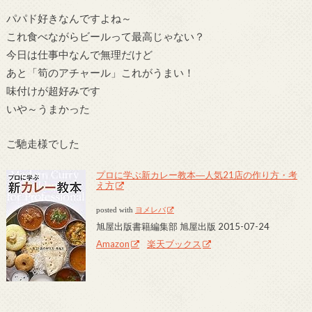
パパド好きなんですよね～
これ食べながらビールって最高じゃない？
今日は仕事中なんで無理だけど
あと「筍のアチャール」これがうまい！
味付けが超好みです
いや～うまかった
ご馳走様でした
プロに学ぶ新カレー教本―人気21店の作り方・考
え方
posted with
ヨメレバ
旭屋出版書籍編集部 旭屋出版 2015-07-24
Amazon
楽天ブックス