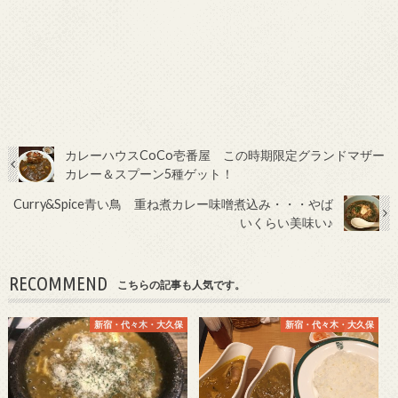
カレーハウスCoCo壱番屋 この時期限定グランドマザー
カレー＆スプーン5種ゲット！
Curry&Spice青い鳥 重ね煮カレー味噌煮込み・・・やば
いくらい美味い♪
RECOMMEND
こちらの記事も人気です。
新宿・代々木・大久保
新宿・代々木・大久保