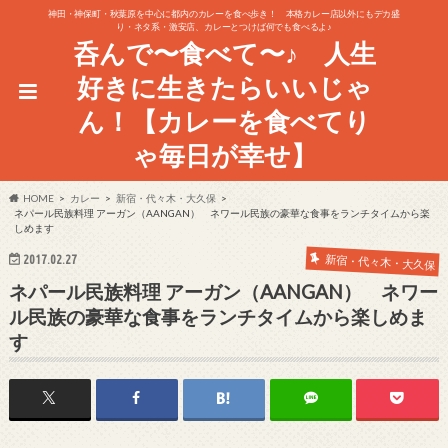
神田・神保町・秋葉原を中心に都内のカレーを食べ歩き！ 本格カレー店以外にもデカ盛
り・ネタ系・激安店、カレーとつけば何でも食べるよ♪
呑んで〜食べて〜♪ 人生
好きに生きたらいいじゃ
ん！【カレーを食べてり
ゃ毎日が幸せ】
HOME
カレー
新宿・代々木・大久保
ネパール民族料理 アーガン（AANGAN） ネワール民族の豪華な食事をランチタイムから楽
しめます
2017.02.27
新宿・代々木・大久保
ネパール民族料理 アーガン（AANGAN） ネワー
ル民族の豪華な食事をランチタイムから楽しめま
す