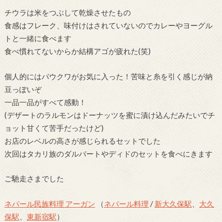
チウラは米をつぶして乾燥させたもの
食感はフレーク、味付けはされていないのでカレーやヨーグル
トと一緒に食べます
食べ慣れてないからか結構アゴが疲れた(笑)
個人的にはパウクワがお気に入った！苦味と糸を引く感じが納
豆っぽいぞ
一品一品がすべて感動！
(デザートのラルモンはドーナッツを蜜に漬け込んだみたいでチ
ョット甘くて苦手だったけど)
お店のレベルの高さが感じられるセットでした
次回はタカリ族のダルバートやディドのセットを食べにきます
ご馳走さまでした
ネパール民族料理 アーガン
（
ネパール料理
/
新大久保駅
、
大久
保駅
、
東新宿駅
）