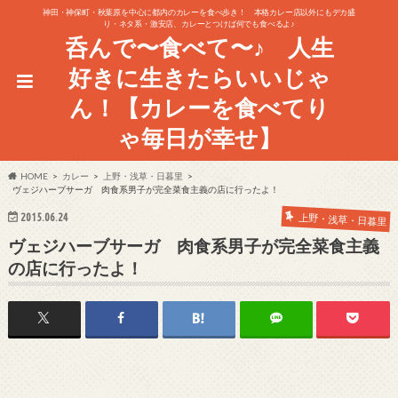
神田・神保町・秋葉原を中心に都内のカレーを食べ歩き！ 本格カレー店以外にもデカ盛
り・ネタ系・激安店、カレーとつけば何でも食べるよ♪
呑んで〜食べて〜♪ 人生
好きに生きたらいいじゃ
ん！【カレーを食べてり
ゃ毎日が幸せ】
HOME
カレー
上野・浅草・日暮里
ヴェジハーブサーガ 肉食系男子が完全菜食主義の店に行ったよ！
2015.06.24
上野・浅草・日暮里
ヴェジハーブサーガ 肉食系男子が完全菜食主義
の店に行ったよ！