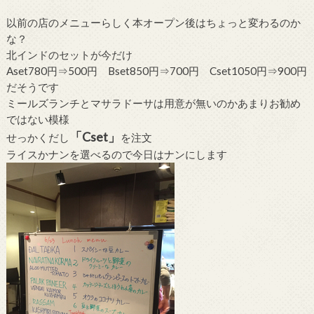
以前の店のメニューらしく本オープン後はちょっと変わるのか
な？
北インドのセットが今だけ
Aset780円⇒500円 Bset850円⇒700円 Cset1050円⇒900円
だそうです
ミールズランチとマサラドーサは用意が無いのかあまりお勧め
ではない模様
「Cset」
せっかくだし
を注文
ライスかナンを選べるので今日はナンにします