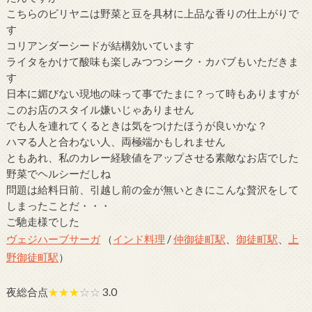
こちらのビリヤニは野菜と豆を具材に上品な香りの仕上がりで
す
コリアンダーシードが結構効いています
ライタをかけて酸味も楽しみつつシーク・カバブもいただきま
す
日本に媚びない現地の味って事でたまに？って時もありますが
このお店のスタイル嫌いじゃありません
でも人を連れてくるときは気をつけたほうが良いかな？
ハマる人と合わない人、両極端かもしれません
ともあれ、私のカレー経験値をアップさせる素敵なお店でした
野菜でヘルシーだしね
問題は給料日前、引越し前の金が無いときにこんな贅沢をして
しまったことだ・・・
ご馳走様でした
ヴェジハーブサーガ
（
インド料理
/
仲御徒町駅
、
御徒町駅
、
上
野御徒町駅
）
夜総合点
★★★
☆☆
3.0