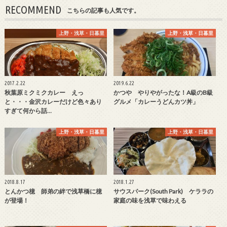
RECOMMEND
こちらの記事も人気です。
上野・浅草・日暮里
上野・浅草・日暮里
2017.2.22
2019.6.22
秋葉原ミクミクカレー えっ
かつや やりやがったな！A級のB級
と・・・金沢カレーだけど色々あり
グルメ「カレーうどんカツ丼」
すぎて何から話…
上野・浅草・日暮里
上野・浅草・日暮里
2018.8.17
2018.1.27
とんかつ檍 師弟の絆で浅草橋に檍
サウスパーク(South Park) ケララの
が登場！
家庭の味を浅草で味わえる