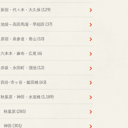
新宿・代々木・大久保
(129)
池袋～高田馬場・早稲田
(37)
原宿・表参道・青山
(10)
六本木・麻布・広尾
(6)
赤坂・永田町・溜池
(12)
四谷･市ヶ谷・飯田橋
(63)
秋葉原・神田・水道橋
(1,189)
秋葉原
(285)
神田
(301)