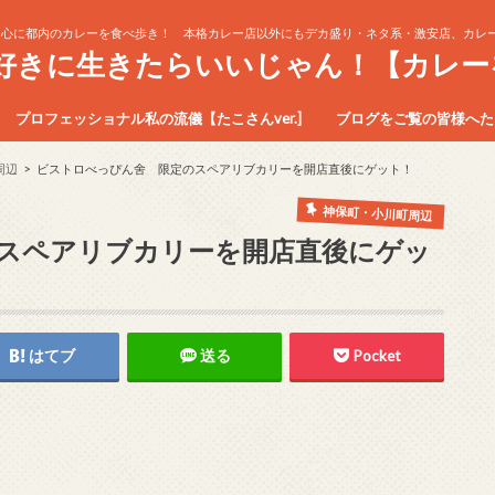
中心に都内のカレーを食べ歩き！ 本格カレー店以外にもデカ盛り・ネタ系・激安店、カレー
生好きに生きたらいいじゃん！【カレー
プロフェッショナル私の流儀【たこさんver.]
ブログをご覧の皆様へたこ
周辺
ビストロべっぴん舍 限定のスペアリブカリーを開店直後にゲット！
神保町・小川町周辺
スペアリブカリーを開店直後にゲッ
はてブ
送る
Pocket