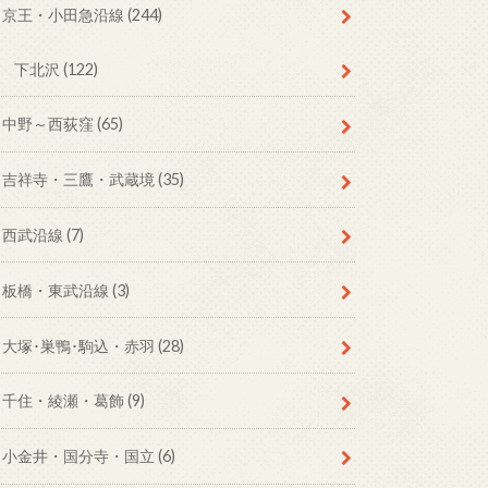
京王・小田急沿線
(244)
下北沢
(122)
中野～西荻窪
(65)
吉祥寺・三鷹・武蔵境
(35)
西武沿線
(7)
板橋・東武沿線
(3)
大塚･巣鴨･駒込・赤羽
(28)
千住・綾瀬・葛飾
(9)
小金井・国分寺・国立
(6)