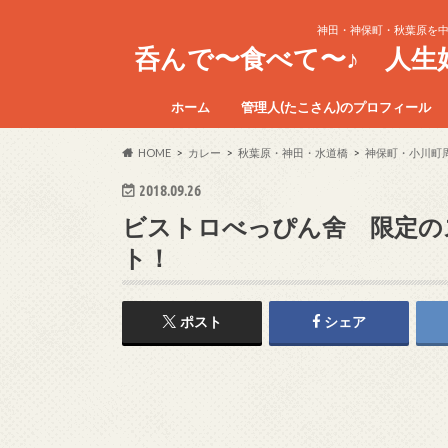
神田・神保町・秋葉原を
呑んで〜食べて〜♪ 人
ホーム
管理人(たこさん)のプロフィール
HOME
カレー
秋葉原・神田・水道橋
神保町・小川町
2018.09.26
ビストロべっぴん舍 限定の
ト！
ポスト
シェア