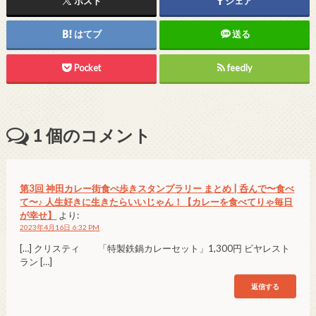
ポスト
シェア
はてブ
送る
Pocket
feedly
1
個のコメント
第3回 神田カレー街食べ歩きスタンプラリー まとめ | 呑んで〜食べ
て〜♪ 人生好きに生きたらいいじゃん！【カレーを食べてりゃ毎日
が幸せ】
より:
2023年4月16日 6:32 PM
[…] クリスティ 「特製鉄鍋カレーセット」1,300円 ビヤレスト
ラン […]
返信する