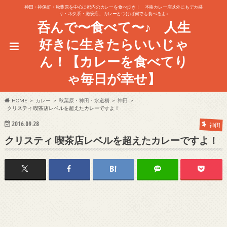
神田・神保町・秋葉原を中心に都内のカレーを食べ歩き！ 本格カレー店以外にもデカ盛
り・ネタ系・激安店、カレーとつけば何でも食べるよ♪
呑んで〜食べて〜♪ 人生
好きに生きたらいいじゃ
ん！【カレーを食べてり
ゃ毎日が幸せ】
HOME
カレー
秋葉原・神田・水道橋
神田
クリスティ 喫茶店レベルを超えたカレーですよ！
2016.09.28
神田
クリスティ 喫茶店レベルを超えたカレーですよ！