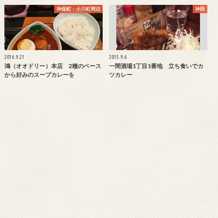
神保町・小川町周辺
神田
2016.9.21
2015.9.6
鴻（オオドリー）本店 2種のベース
一間酒場1丁目1番地 立ち食いでカ
から好みのスープカレーを
ツカレー