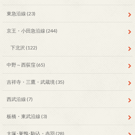
東急沿線
(23)
京王・小田急沿線
(244)
下北沢
(122)
中野～西荻窪
(65)
吉祥寺・三鷹・武蔵境
(35)
西武沿線
(7)
板橋・東武沿線
(3)
大塚･巣鴨･駒込・赤羽
(28)