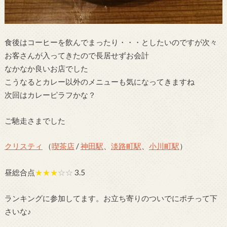
食後はコーヒーを飲んでまったり・・・としたいのですが次々
お客さんが入ってきたので長居せずお会計
なかなか良いお店でした
こうなるとカレー以外のメニューも気になってきますね
次回はカレーピラフかな？
ご馳走さまでした
クリスティ
（
喫茶店
/
神田駅
、
淡路町駅
、
小川町駅
）
昼総合点
★★★
☆☆
3.5
ランキングに参加してます。お立ち寄りのついでにポチって下
さいな♪