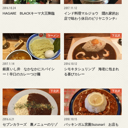
2016.10.24
2017.11.12
HAGARE BLACKキーマ大王降臨
インド料理マルジョウ 隠れ家的お
店で味わう休日のビリヤニランチ♪
ラーメン
下北沢
2017.1.14
2016.10.12
銀座 いし井 なかなかにスパイシ
シモキタシュリンプ 海老に包まれ
ー！辛口のカレーつけ麺
る喜びカレー
下北沢
下北沢
2016.6.21
2018.10.15
セブンカラーズ 裏メニューのリゾ
バッキンガム宮殿Suzunari お店も