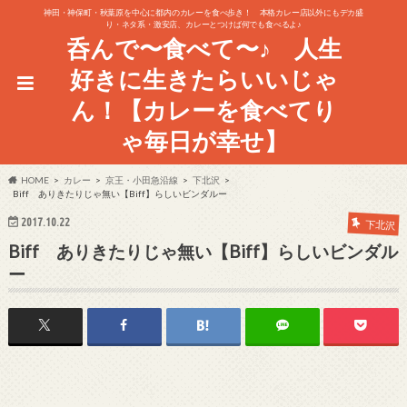
神田・神保町・秋葉原を中心に都内のカレーを食べ歩き！ 本格カレー店以外にもデカ盛
り・ネタ系・激安店、カレーとつけば何でも食べるよ♪
呑んで〜食べて〜♪ 人生
好きに生きたらいいじゃ
ん！【カレーを食べてり
ゃ毎日が幸せ】
HOME
カレー
京王・小田急沿線
下北沢
Biff ありきたりじゃ無い【Biff】らしいビンダルー
2017.10.22
下北沢
Biff ありきたりじゃ無い【Biff】らしいビンダル
ー