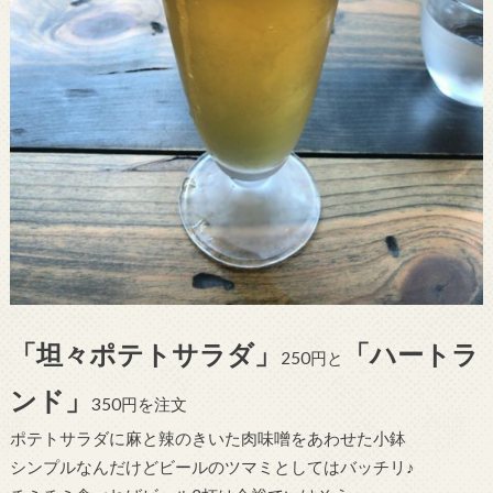
「坦々ポテトサラダ」
「ハートラ
250円と
ンド」
350円を注文
ポテトサラダに麻と辣のきいた肉味噌をあわせた小鉢
シンプルなんだけどビールのツマミとしてはバッチリ♪