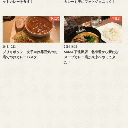
ットカレーを食す！
カレーも実にフォトジェニック！
下北沢
下北沢
2018.10.12
2016.10.22
ブリキボタン 女子向け雰囲気のお
SAMA 下北沢店 北海道から新たな
店でつけカレーパスタ
スープカレー店が東京へやって来
た！