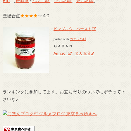
Biff
（
居酒屋
/
池ノ上駅
、
下北沢駅
、
東北沢駅
）
昼総合点
★★★★
☆
4.0
ビンダルウ ペースト
posted with
カエレバ
ＧＡＢＡＮ
Amazon
楽天市場
ランキングに参加してます。お立ち寄りのついでにポチって下
さいな♪