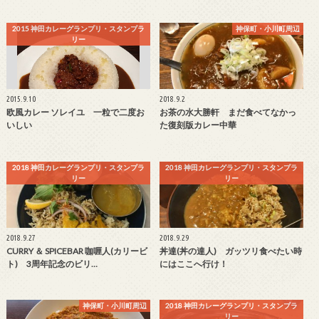
2015 神田カレーグランプリ・スタンプラ
神保町・小川町周辺
リー
2015.9.10
2018.9.2
欧風カレー ソレイユ 一粒で二度お
お茶の水大勝軒 まだ食べてなかっ
いしい
た復刻版カレー中華
2018 神田カレーグランプリ・スタンプラ
2018 神田カレーグランプリ・スタンプラ
リー
リー
2018.9.27
2018.9.29
CURRY ＆ SPICEBAR 咖喱人(カリービ
丼達(丼の達人) ガッツリ食べたい時
ト) 3周年記念のビリ…
にはここへ行け！
神保町・小川町周辺
2018 神田カレーグランプリ・スタンプラ
リー