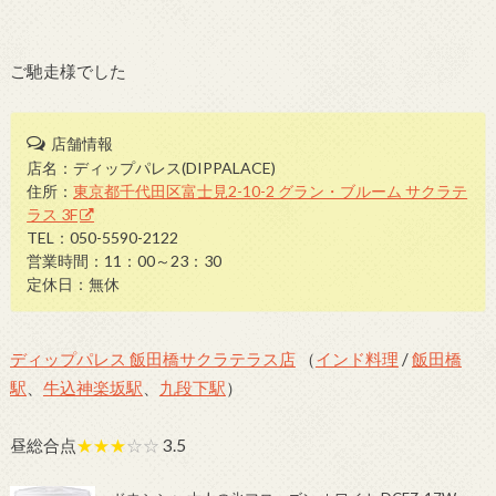
ご馳走様でした
店舗情報
店名：ディップパレス(DIPPALACE)
住所：
東京都千代田区富士見2-10-2 グラン・ブルーム サクラテ
ラス 3F
TEL：050-5590-2122
営業時間：11：00～23：30
定休日：無休
ディップパレス 飯田橋サクラテラス店
（
インド料理
/
飯田橋
駅
、
牛込神楽坂駅
、
九段下駅
）
昼総合点
★★★
☆☆
3.5