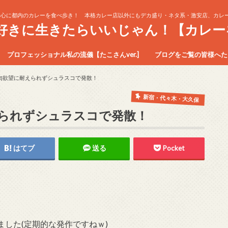
中心に都内のカレーを食べ歩き！ 本格カレー店以外にもデカ盛り・ネタ系・激安店、カレー
生好きに生きたらいいじゃん！【カレー
プロフェッショナル私の流儀【たこさんver.]
ブログをご覧の皆様へたこ
肉欲望に耐えられずシュラスコで発散！
新宿・代々木・大久保
られずシュラスコで発散！
はてブ
送る
Pocket
した(定期的な発作ですねｗ)