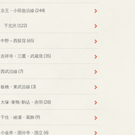
京王・小田急沿線
(244)
下北沢
(122)
中野～西荻窪
(65)
吉祥寺・三鷹・武蔵境
(35)
西武沿線
(7)
板橋・東武沿線
(3)
大塚･巣鴨･駒込・赤羽
(28)
千住・綾瀬・葛飾
(9)
小金井・国分寺・国立
(6)