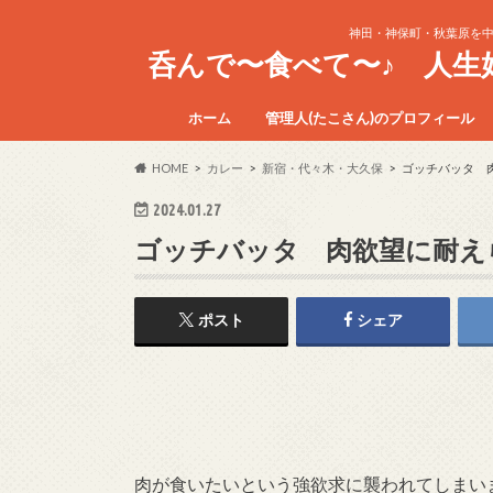
神田・神保町・秋葉原を
呑んで〜食べて〜♪ 人
ホーム
管理人(たこさん)のプロフィール
HOME
カレー
新宿・代々木・大久保
ゴッチバッタ 
2024.01.27
ゴッチバッタ 肉欲望に耐え
ポスト
シェア
肉が食いたいという強欲求に襲われてしまいま