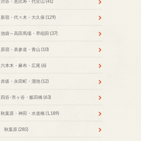
渋谷・恵比寿・代官山
(41)
新宿・代々木・大久保
(129)
池袋～高田馬場・早稲田
(37)
原宿・表参道・青山
(10)
六本木・麻布・広尾
(6)
赤坂・永田町・溜池
(12)
四谷･市ヶ谷・飯田橋
(63)
秋葉原・神田・水道橋
(1,189)
秋葉原
(285)