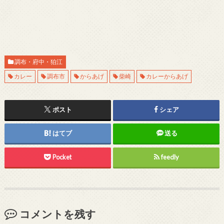
調布・府中・狛江
カレー
調布市
からあげ
柴崎
カレーからあげ
ポスト
シェア
はてブ
送る
Pocket
feedly
コメントを残す