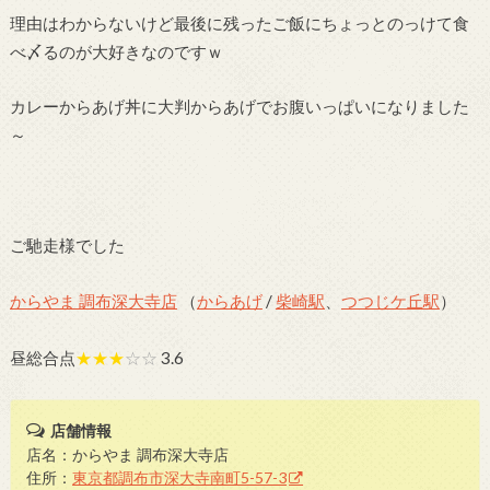
理由はわからないけど最後に残ったご飯にちょっとのっけて食
べ〆るのが大好きなのですｗ
カレーからあげ丼に大判からあげでお腹いっぱいになりました
～
ご馳走様でした
からやま 調布深大寺店
（
からあげ
/
柴崎駅
、
つつじケ丘駅
）
昼総合点
★★★
☆☆
3.6
店舗情報
店名：からやま 調布深大寺店
住所：
東京都調布市深大寺南町5-57-3