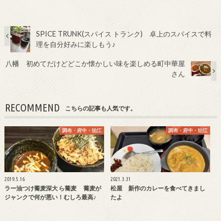
SPICE TRUNK(スパイス トランク) 卓上のスパイスで料
理を自分好みに楽しもう♪
八幡 初めてだけどどこか懐かしい味を楽しめる町中華屋
さん
RECOMMEND
こちらの記事も人気です。
調布・府中・狛江
調布・府中・狛江
2019.5.16
2021.3.31
ラー油つけ蕎麦深大 ら蕎麦 蕎麦が
松屋 新作のカレーを食べてきまし
ジャンクで何が悪い！むしろ最高♪
たよ