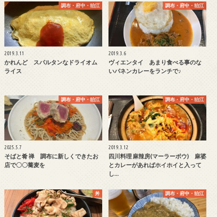
調布・府中・狛江
調布・府中・狛江
2019.3.11
2019.3.6
かれんど スパルタンなドライオム
ヴィエンタイ あまり食べる事のな
ライス
いパネンカレーをランチで♪
調布・府中・狛江
調布・府中・狛江
2025.5.7
2019.3.12
そばと肴 禅 調布に新しくできたお
四川料理 麻辣房(マーラーボウ) 麻婆
店で〇〇蕎麦を
とカレーがあればホイホイと入って
し…
丼
調布・府中・狛江