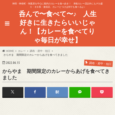
神田・神保町・秋葉原を中心に都内のカレーを食べ歩き！ 本格カレー店以外にもデカ盛
り・ネタ系・激安店、カレーとつけば何でも食べるよ♪
呑んで〜食べて〜♪ 人生
好きに生きたらいいじゃ
ん！【カレーを食べてり
ゃ毎日が幸せ】
HOME
カレー
調布・府中・狛江
からやま 期間限定のカレーからあげを食べてきました
2022.06.15
調布・府中・狛江
からやま 期間限定のカレーからあげを食べてき
ました