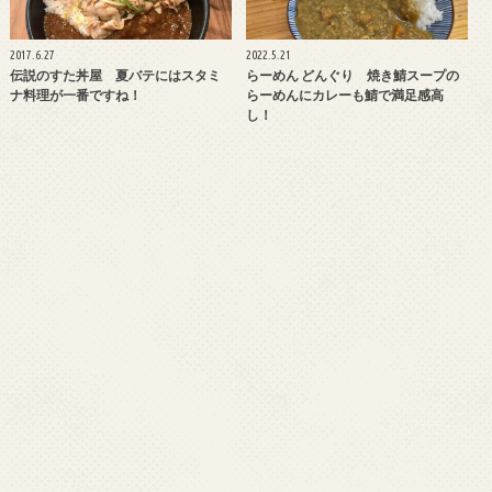
2017.6.27
2022.5.21
伝説のすた丼屋 夏バテにはスタミ
らーめん どんぐり 焼き鯖スープの
ナ料理が一番ですね！
らーめんにカレーも鯖で満足感高
し！