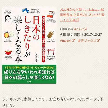
お正月からお祭り、七五三、冠
婚葬祭まで 日本のしきたりが楽
しくなる本
posted with
ヨメレバ
火田 博文 彩図社 2017-12-27
Amazon
楽天ブックス
ランキングに参加してます。お立ち寄りのついでにポチって下
さいな♪