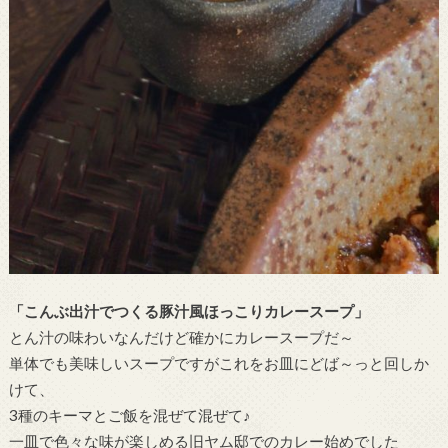
「こんぶ出汁でつくる豚汁風ほっこりカレースープ」
とん汁の味わいなんだけど確かにカレースープだ～
単体でも美味しいスープですがこれをお皿にどば～っと回しか
けて、
3種のキーマとご飯を混ぜて混ぜて♪
一皿で色々な味が楽しめる旧ヤム邸でのカレー始めでした