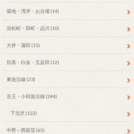
築地・湾岸・お台場
(14)
浜松町・田町・品川
(10)
大井・蒲田
(15)
目黒・白金・五反田
(12)
東急沿線
(23)
京王・小田急沿線
(244)
下北沢
(122)
中野～西荻窪
(65)