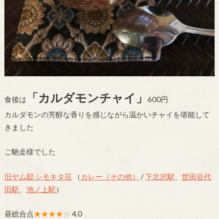
「カルダモンチャイ」
食後は
600円
カルダモンの芳醇な香りを感じながら温かいチャイを堪能して
きました
ご馳走様でした
旧ヤム邸 シモキタ荘
（
カレー（その他）
/
下北沢駅
、
世田谷代
田駅
、
池ノ上駅
）
昼総合点
★★★★
☆
4.0