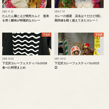
2025.11.22
2016.7.19
たんたん麺とえび焼売カムイ 意表
カレーの惑星 店名は？だけど(笑)、
を突く酸味が特徴的なカレー
期待値を軽く超えてきたカレー！
下北沢
下北沢
2018.10.20
2015.10.12
下北沢カレーフェスティバル2018
下北沢カレーフェスティバル2015
食べた料理まとめ
②