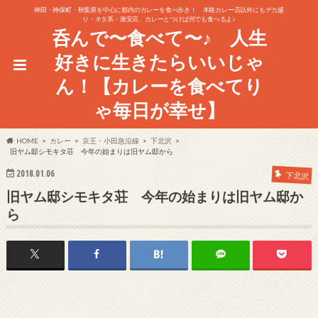
神田・神保町・秋葉原を中心に都内のカレーを食べ歩き！ 本格カレー店以外にもデカ盛
り・ネタ系・激安店、カレーとつけば何でも食べるよ♪
呑んで〜食べて〜♪ 人生
好きに生きたらいいじゃ
ん！【カレーを食べてり
ゃ毎日が幸せ】
HOME
カレー
京王・小田急沿線
下北沢
旧ヤム邸シモキタ荘 今年の始まりは旧ヤム邸から
2018.01.06
下北沢
旧ヤム邸シモキタ荘 今年の始まりは旧ヤム邸か
ら