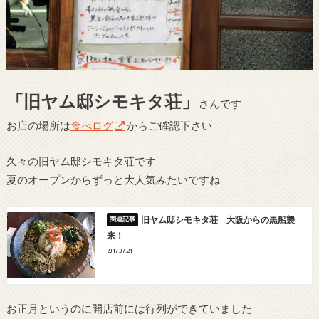
「旧ヤム邸シモキタ荘」
さんです
お店の場所は
食べログ
からご確認下さい
久々の旧ヤム邸シモキタ荘です
夏のオープンからずっと大人気みたいですね
旧ヤム邸シモキタ荘 大阪からの黒船襲
来！
2017.07.21
お正月というのに開店前には行列ができていました