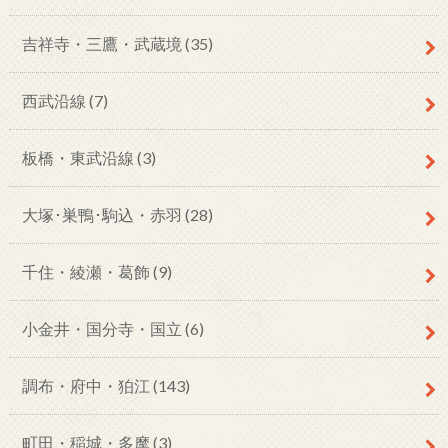
吉祥寺・三鷹・武蔵境
(35)
西武沿線
(7)
板橋・東武沿線
(3)
大塚･巣鴨･駒込・赤羽
(28)
千住・綾瀬・葛飾
(9)
小金井・国分寺・国立
(6)
調布・府中・狛江
(143)
町田・稲城・多摩
(3)