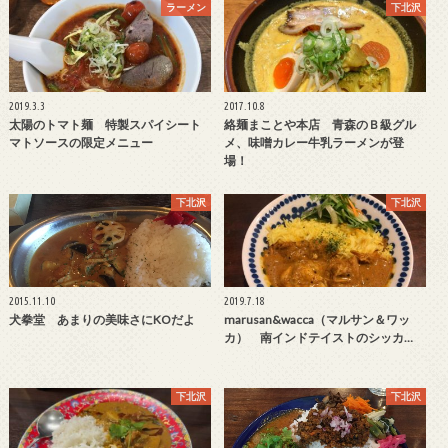
ラーメン
下北沢
2019.3.3
2017.10.8
太陽のトマト麺 特製スパイシート
絡麺まことや本店 青森のＢ級グル
マトソースの限定メニュー
メ、味噌カレー牛乳ラーメンが登
場！
下北沢
下北沢
2015.11.10
2019.7.18
犬拳堂 あまりの美味さにKOだよ
marusan&wacca（マルサン＆ワッ
カ） 南インドテイストのシッカ…
下北沢
下北沢