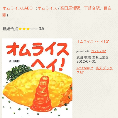
オムライスLABO
（
オムライス
/
高田馬場駅
、
下落合駅
、
目白
駅
）
昼総合点
★★★
☆☆
3.5
オムライス・ヘイ!
posted with
ヨメレバ
武田 美穂 ほるぷ出版
2012-07-01
Amazon
楽天ブック
ス