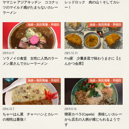
ヤマニャ アジアキッチン ココナッ
レッドロック 肉の山！そしてカレ
ツのマイルド感がたまらないカレー
ー！
ラーメン
池袋～高田馬場・早稲田
池袋～高田馬場・早稲田
2019.6.17
2023.12.11
ソラノイロ食堂 女性に人気のラー
Fry家 少量多皿で味わうまさに【と
メン屋さんでカレーラーメン
んかつ会席】
池袋～高田馬場・早稲田
池袋～高田馬場・早稲田
2016.12.7
2019.4.16
ちゃーはん屋 チャーハンとカレー
喫茶カペラ(Capela) 美味しいカレー
の相性は最強！
から店主の人柄が感じられるようで
す