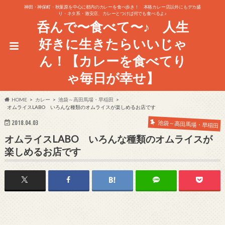
神田・神保町・秋葉原を中心に都内のカレーを食べ歩き！ 本格カレー店以外にもデカ盛
り・ネタ系・激安店、カレーとつけば何でも食べるよ♪
呑んで〜食べて〜♪ 人生
好きに生きたらいいじゃ
ん！【カレーを食べてり
ゃ毎日が幸せ】
HOME
カレー
池袋～高田馬場・早稲田
オムライスLABO いろんな種類のオムライスが楽しめるお店です
池袋～高田馬場・早稲田
2018.04.03
オムライスLABO いろんな種類のオムライスが
楽しめるお店です