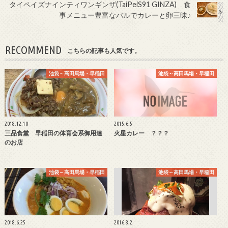
タイペイズナインティワンギンザ(TaiPeiS91 GINZA) 食
事メニュー豊富なバルでカレーと卵三昧♪
RECOMMEND
こちらの記事も人気です。
池袋～高田馬場・早稲田
池袋～高田馬場・早稲田
2018.12.10
2015.6.5
三品食堂 早稲田の体育会系御用達
火星カレー ？？？
のお店
池袋～高田馬場・早稲田
池袋～高田馬場・早稲田
2018.6.25
2016.8.2