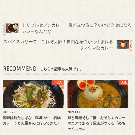
トリプルセブンカレー 腹が立つ位に辛いけどクセになる
カレーなんだな
スパイスカリーて これぞ大阪！自由な感性から生まれる
ウマウマなカレー
RECOMMEND
こちらの記事も人気です。
うどん
大阪
2021.9.29
2019.3.19
咖喱饂飩たちばな 猛暑の中、石鍋
貝と海老そして蟹 おそらくカレー
カレーうどん屋さんに行ってきた！
マニアであろう店主がつくる「めち
ゃくちゃ…