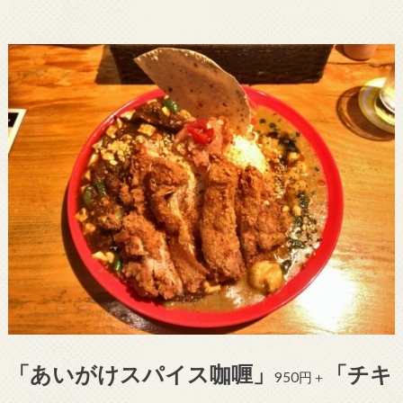
「あいがけスパイス咖
喱」
「チキ
950円＋