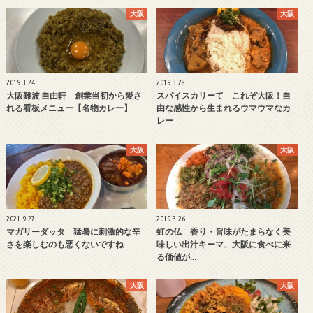
大阪
大阪
2019.3.24
2019.3.28
大阪難波 自由軒 創業当初から愛さ
スパイスカリーて これぞ大阪！自
れる看板メニュー【名物カレー】
由な感性から生まれるウマウマなカ
レー
大阪
大阪
2021.9.27
2019.3.26
マガリーダッタ 猛暑に刺激的な辛
虹の仏 香り・旨味がたまらなく美
さを楽しむのも悪くないですね
味しい出汁キーマ、大阪に食べに来
る価値が…
大阪
大阪