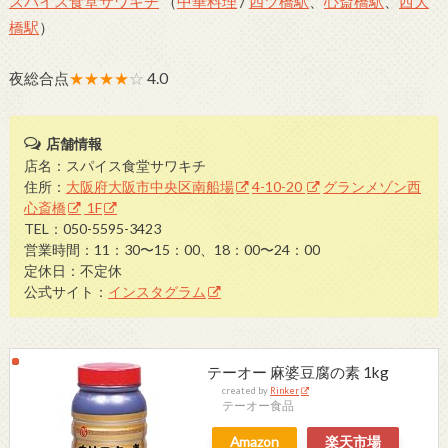
スパイス食堂サワキチ
（
中華料理
/
四ツ橋駅
、
心斎橋駅
、
西大
橋駅
）
夜総合点
★★★★
☆
4.0
店舗情報
店名：スパイス食堂サワキチ
住所：
大阪府大阪市中央区南船場
4-10-20
グランメゾン西
心斎橋
1F
TEL：050-5595-3423
営業時間：11：30〜15：00、18：00〜24：00
定休日：不定休
公式サイト：
インスタグラム
テーオー 麻婆豆腐の素 1kg
created by
Rinker
テーオー食品
Amazon
楽天市場