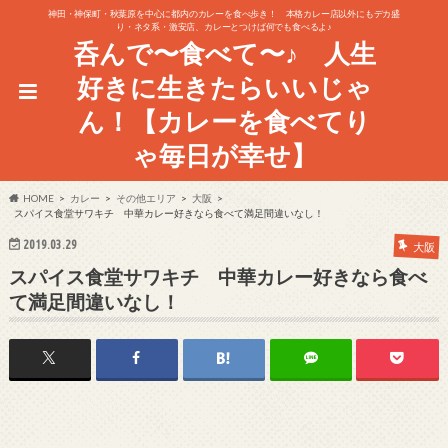
神田・神保町・秋葉原を中心に都内のカレーを食べ歩き！ 本格カレー店以外にもデカ盛
り・ネタ系・激安店、カレーとつけば何でも食べるよ♪
呑んで〜食べて〜♪ 人生
好きに生きたらいいじゃ
ん！【カレーを食べてり
ゃ毎日が幸せ】
HOME
カレー
その他エリア
大阪
スパイス食堂サワキチ 中華カレー好きなら食べて満足間違いなし！
2019.03.29
大阪
スパイス食堂サワキチ 中華カレー好きなら食べ
て満足間違いなし！