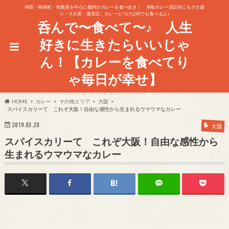
神田・神保町・秋葉原を中心に都内のカレーを食べ歩き！ 本格カレー店以外にもデカ盛
り・ネタ系・激安店、カレーとつけば何でも食べるよ♪
呑んで〜食べて〜♪ 人生
好きに生きたらいいじゃ
ん！【カレーを食べてり
ゃ毎日が幸せ】
HOME
カレー
その他エリア
大阪
スパイスカリーて これぞ大阪！自由な感性から生まれるウマウマなカレー
2019.03.28
大阪
スパイスカリーて これぞ大阪！自由な感性から
生まれるウマウマなカレー