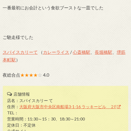
一番最初にお会計という食欲ブーストな一皿でした
ご馳走様でした
スパイスカリーて
（
カレーライス
/
心斎橋駅
、
長堀橋駅
、
堺筋
本町駅
）
夜総合点
★★★★
☆
4.0
店舗情報
店名：スパイスカリー て
住所：
大阪府大阪市中央区南船場3-1-16 ラッキービル ２F
TEL：
営業時間：11:30～15：30、18:30～21:00
定休日：不定休