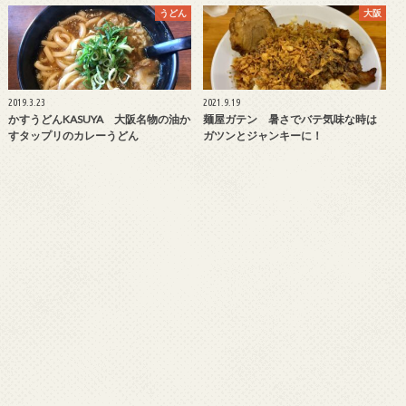
うどん
大阪
2019.3.23
2021.9.19
かすうどんKASUYA 大阪名物の油か
麺屋ガテン 暑さでバテ気味な時は
すタップリのカレーうどん
ガツンとジャンキーに！