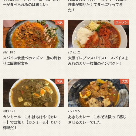
ーが食べられるのは嬉しい♪
理由が知りたくて食べに行ってき
た！
大阪
ラーメン
2021.10.6
2019.3.25
スパイス食堂ベホマズン 旅の終わ
大阪イレブンスパイス+ スパイスま
りに回復呪文を
みれのカリー拉麺のインパクト！
大阪
大阪
2019.3.22
2021.9.22
カシミール これはもはや【カレ
あきらカレー これぞ大阪って感じ
ー】では無く【カシミール】という
させるカレーでした
料理だ！