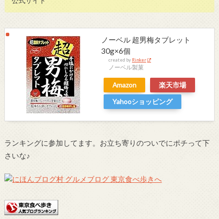
公式サイト
ノーベル 超男梅タブレット
30g×6個
created by
Rinker
ノーベル製菓
Amazon
楽天市場
Yahooショッピング
ランキングに参加してます。お立ち寄りのついでにポチって下
さいな♪