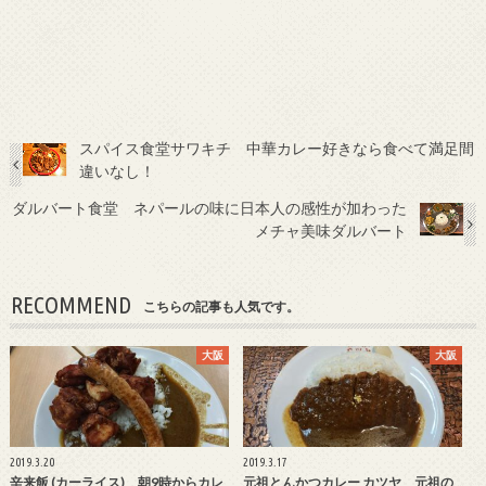
スパイス食堂サワキチ 中華カレー好きなら食べて満足間
違いなし！
ダルバート食堂 ネパールの味に日本人の感性が加わった
メチャ美味ダルバート
RECOMMEND
こちらの記事も人気です。
大阪
大阪
2019.3.20
2019.3.17
辛来飯 (カーライス) 朝9時からカレ
元祖とんかつカレー カツヤ 元祖の