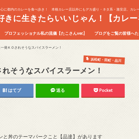
中心に都内のカレーを食べ歩き！ 本格カレー店以外にもデカ盛り・ネタ系・激安店、カレー
生好きに生きたらいいじゃん！【カレー
プロフェッショナル私の流儀【たこさんver.]
ブログをご覧の皆様へたこ
に一発ＫＯされそうなスパイスラーメン！
浜松町・田町・品川
Ｏされそうなスパイスラーメン！
はてブ
送る
Pocket
ンと丼のテーマパークこと【品達】があります