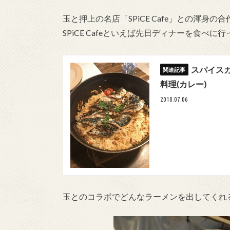
玉と押上の名店「SPiCE Cafe」との渾身
SPiCE Cafeといえば先日ディナーを食べに
スパイス
料理(カレー)
2018.07.06
玉とのコラボでどんなラーメンを出してくれ