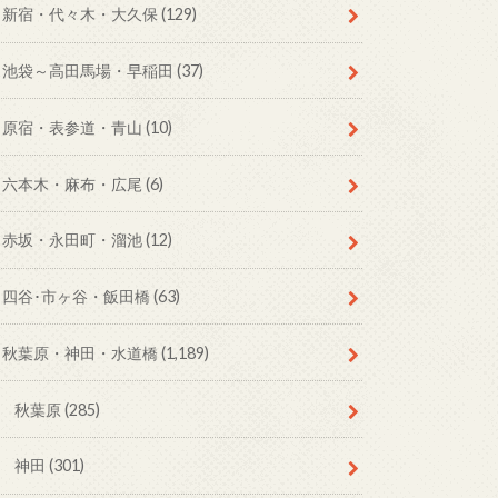
新宿・代々木・大久保
(129)
池袋～高田馬場・早稲田
(37)
原宿・表参道・青山
(10)
六本木・麻布・広尾
(6)
赤坂・永田町・溜池
(12)
四谷･市ヶ谷・飯田橋
(63)
秋葉原・神田・水道橋
(1,189)
秋葉原
(285)
神田
(301)