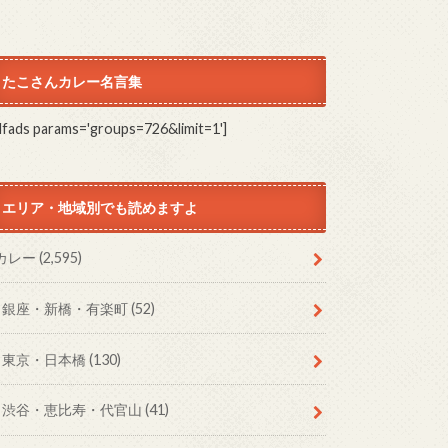
たこさんカレー名言集
dfads params='groups=726&limit=1']
エリア・地域別でも読めますよ
カレー
(2,595)
銀座・新橋・有楽町
(52)
東京・日本橋
(130)
渋谷・恵比寿・代官山
(41)