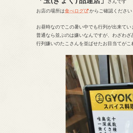
「玉
(
ぎょく
)
品達店」
さんです
お店の場所は
食べログ
からご確認ください
お昼時なのでこの暑い中でも行列が出来てい
普通なら並ぶのは嫌いなんですが、わざわざ
行列嫌いのたこさんを並ばせたお目当てがこ