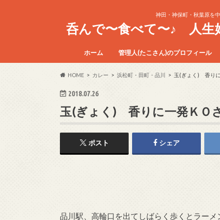
神田・神保町・秋葉原を
呑んで〜食べて〜♪ 人
ホーム
管理人(たこさん)のプロフィール
HOME
カレー
浜松町・田町・品川
玉(ぎょく) 香り
2018.07.26
玉(ぎょく) 香りに一発Ｋ
ポスト
シェア
品川駅、高輪口を出てしばらく歩くとラーメ