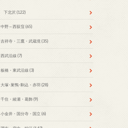
下北沢
(122)
中野～西荻窪
(65)
吉祥寺・三鷹・武蔵境
(35)
西武沿線
(7)
板橋・東武沿線
(3)
大塚･巣鴨･駒込・赤羽
(28)
千住・綾瀬・葛飾
(9)
小金井・国分寺・国立
(6)